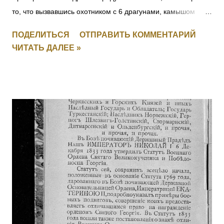
то, что вызвавшись охотником с 6 драгунами, камышом
пробрался до окопов противника, где выяснил их
ПОДЕЛИТЬСЯ
ОТПРАВИТЬ КОММЕНТАРИЙ
расположение и движение противника на переправе, заняв
ЧИТАТЬ ДАЛЕЕ »
переправу, прикрыл отступление эскадрона, потеряв только
одного драгуна. [+ Повторно, I-1626, II-3408, III-135621, IV-
694497] 6003 УЛАСЮК-ВЛАСЮК Илья Максимович — 232
пех. Радомысльский полк, 10 рота, фельдфебель. За
отличие в бою 24.05.1915 под с. Старжава, когда за убылью
офицеров, командуя ротой, при отходе частей войск боевой
линии, восстановил порядок в роте, бросился с ней в атаку
и задержал наступавшего противника. Произведен в
прапорщики за боевые отличия приказом
Главнокомандующего армиями Юго-Западного фронта №
890 от 19.07.1915. [II-3310, IV-95236] 6004 - 6006 Фамилия
не установлена. 6007 ГОЛЕН Семен Викентьевич — 9
отдельная саперная рота, ст. унтер-офицер. За то, чт...