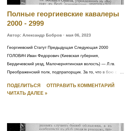
Полные георгиевские кавалеры
2000 - 2999
Автор:
Александр Бобров
мая 06, 2023
Георгиевский Статут Предыдущая Следующая 2000
ГОЛОВАЧ Иван Федорович (Киевская губерния,
Бердичевский уезд, Малочернятинская волость) — Л.гв.
Преображенский полк, подпрапорщик. За то, что в бою с
австрийцами 22.10.1914 под Ивангородом ротный
ПОДЕЛИТЬСЯ
ОТПРАВИТЬ КОММЕНТАРИЙ
командир поручик граф Татищев выбыл из строя
ЧИТАТЬ ДАЛЕЕ »
вследствие ранения. Головач, не растерявшись, тотчас же
принял на себя командование ротой, повел ее спешно в
наступление и занял близлежащую деревню, выбив
австрийцев из их окопов. Имеет кресты 2 ст. No 157, 3 ст. No
5538 и 4 ст. No 97018 за Русско-Японскую войну, медали 3