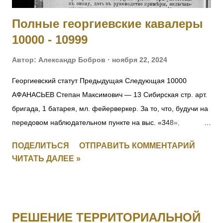
Полные георгиевские кавалеры
10000 - 10999
Автор:
Александр Бобров
ноября 22, 2024
Георгиевский статут Предыдущая Следующая 10000
АФАНАСЬЕВ Степан Максимович — 13 Сибирская стр. арт.
бригада, 1 батарея, мл. фейерверкер. За то, что, будучи на
передовом наблюдательном пункте на выс. «348»,
6.09.1916, под ураганным огнемт яжелой и легкой
ПОДЕЛИТЬСЯ
ОТПРАВИТЬ КОММЕНТАРИЙ
неприятельской артиллерии, а также подвергаясь
ЧИТАТЬ ДАЛЕЕ »
ружейному и пулеметному обстрелу, открыл движение
неприятеля и корректировал огонь батареи, чем
способствовал отбитию атаки неприятеля, будучи ранен на
наблюдательном пункте, не оставил егод о отбития атаки.
РЕШЕНИЕ ТЕРРИТОРИАЛЬНОЙ
10001 Фамилия не установлена. 10002 ЮНКЕР Людвиг