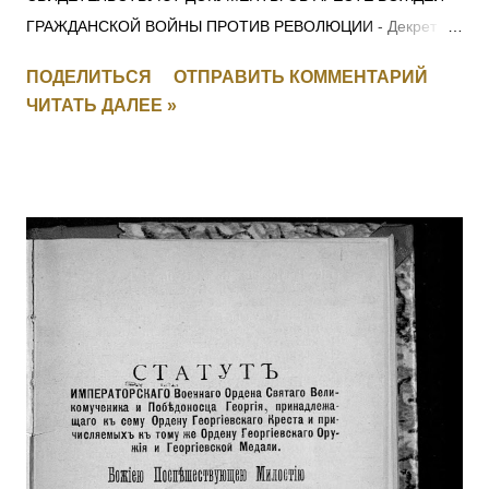
ГРАЖДАНСКОЙ ВОЙНЫ ПРОТИВ РЕВОЛЮЦИИ - Декрет
СНК 28 ноября 1917 г. О КРАСНОМ ТЕРРОРЕ -
ПОДЕЛИТЬСЯ
ОТПРАВИТЬ КОММЕНТАРИЙ
Постановление СНК 5 сентября 1918 г. ЛЕНИН —
ЧИТАТЬ ДАЛЕЕ »
МОЛОТОВУ: для членов Политбюро ОБ ОСОБОМ
СОВЕЩАНИИ ПРИ НАРОДНОМ КОМИССАРЕ ВНУТРЕННИХ
ДЕЛ СОЮЗА ССР - Постановление ЦИК и СНК СССР 5
ноября 1934 г. О ПОРЯДКЕ ВЕДЕНИЯ ДЕЛ О ПОДГОТОВКЕ
ИЛИ СОВЕРШЕНИИ ТЕРРОРИСТИЧЕСКИХ АКТОВ -
Постановление Президиума ЦИК СССР 1 декабря 1934 г. О
ВНЕСЕНИИ ИЗМЕНЕНИЙ В ДЕЙСТВУЮЩИЕ УГОЛОВНО-
ПРОЦЕССУАЛЬНЫЕ КОДЕКСЫ СОЮЗНЫХ РЕСПУБЛИК -
Постановление ЦИК и СНК СССР 1 декабря 1934 г.
Решение ЦК ВКП(б) от 2.07.37 г. 94. – ОБ
АНТИСОВЕТСКИХ ЭЛЕМЕНТАХ О ВНЕСЕНИИ
ИЗМЕНЕНИЙ В ДЕЙСТВУЮЩИЕ УГОЛОВНО-
ПРОЦЕССУАЛЬНЫЕ КОДЕКСЫ СОЮЗНЫХ РЕСПУБЛИК -