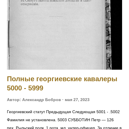
12 ноября 1914 г. Получил также золотые часы с
Государственным гербом и цепочкой. 25.02.1915 при д.
Березины, получив ранение, был эвакуирован в госпиталь и
больше в полк не возвращался. Произведен в прапорщики.
На август 1916 года находился в 188-м пех. запасном
полку. Имеет кресты 2 ст. No 446, 3 ст. № 17033 и 4 ст. №
121138 за Русско-Японскую войну. [II-452] Знаменщик
подпрапорщик Никифор Удалых, сражаясь с германск...
Полные георгиевские кавалеры
5000 - 5999
Автор:
Александр Бобров
мая 27, 2023
Георгиевский статут Предыдущая Следующая 5001 - .5002
Фамилия не установлена. 5003 СУББОТИН Петр — 126
пех. Рыльский полк, 1 рота, мл. унтер-офицер. За отличие в