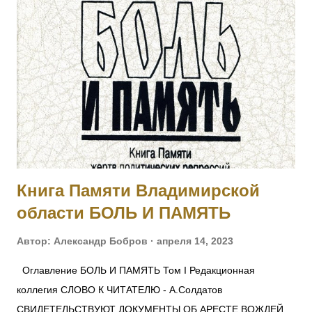
укрепленные окопы противника. [II-8075, III-52277, IV-93711]
3002 КАТКОВ Моисей — 4 Финляндский стр. полк,
подпрапорщик. За то, что в бою 6.02.1915, за убылью
ротного командира, принял командование ротой, и своей
распорядительностью удержал порядок и отбил атаку
противника, с большим для него уроном. Произведен в
прапорщики за боевые отличия приказом
Главнокомандующего армиями Юго-Западного фронта No
546 от 30.04.1915. [II-...
Книга Памяти Владимирской
области БОЛЬ И ПАМЯТЬ
Автор:
Александр Бобров
апреля 14, 2023
Оглавление БОЛЬ И ПАМЯТЬ Том I Редакционная
коллегия СЛОВО К ЧИТАТЕЛЮ - А.Солдатов
СВИДЕТЕЛЬСТВУЮТ ДОКУМЕНТЫ ОБ АРЕСТЕ ВОЖДЕЙ