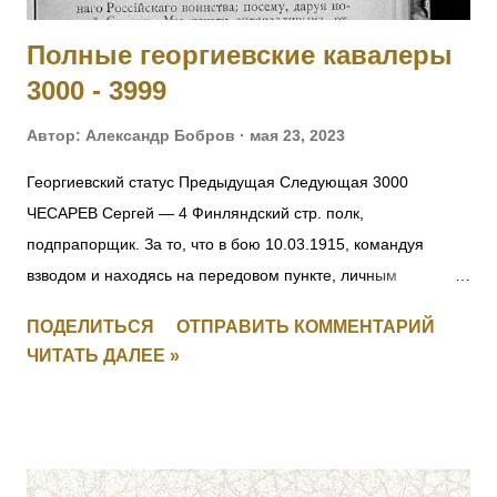
конны...
Полные георгиевские кавалеры
3000 - 3999
Автор:
Александр Бобров
мая 23, 2023
Георгиевский статус Предыдущая Следующая 3000
ЧЕСАРЕВ Сергей — 4 Финляндский стр. полк,
подпрапорщик. За то, что в бою 10.03.1915, командуя
взводом и находясь на передовом пункте, личным
мужеством и храбростью, содействовал успеху контратаки,
ПОДЕЛИТЬСЯ
ОТПРАВИТЬ КОММЕНТАРИЙ
отбил противника и удержал за собой позицию. [II-8059, III-
ЧИТАТЬ ДАЛЕЕ »
52383, IV-53035] 3001 СМИРНОВ Федул — 4 Финляндский
стр. полк, ст. унтер-офицер. За то, что в бою 17.03.1915, за
убылью ротного командира, принял командование ротой,
примером отличной храбрости и мужества, ободрял своих
подчиненных и увлек их за собой в атаку, заняв