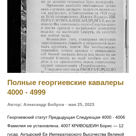
ст. No 11473, 4 ст. No 1124. 2001 ОРЕЛ Яков — Л.гв.
Павловский полк, 7 рота, подпрапорщик. За то, что в бою
4.11.1914 у д. Янгрот, за убылью из строя всех господ
офицеров, принял на себя командование ротой, сохранил
порядок в роте и отразил ожесточенную атаку противнику.
[II-992, III-8460, IV-5177] 2002 КОБЫЛЕЦКИЙ Лев Орестович
— Л.гв. Московский полк, команда конных разведчиков, ст.
унтер-офицер. За отличие в боях с 6 по 10.11.19...
Полные георгиевские кавалеры
4000 - 4999
Автор:
Александр Бобров
мая 25, 2023
Георгиевский статут Предыдущая Следующая 4000 - 4006
Фамилия не установлена. 4007 КРИВОШЕИН Борис — 12
гусар. Ахтырский Ее Императорского Высочества Великой