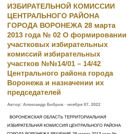
ИЗБИРАТЕЛЬНОЙ КОМИССИИ
внебрачный — 1 Усть-Двинский латышский стр. батальон, 1
ЦЕНТРАЛЬНОГО РАЙОНА
рота, подпрапорщик. За то, что в бою 5.07.1916, при атакеу
крепленной горки противника, восточнее д. Леп, будучи
ГОРОДА ВОРОНЕЖА 28 марта
послан сос воим взводом для разведки о результате
2013 года № 02 О формировании
артиллерийской подготовки, примером личной храбрости
участковых избирательных
увлек за собой свой взвод, под губительным огнем его
комиссий избирательных
ворвался в неприятельский окоп, где продолжало
участков №№14/01 – 14/42
ставаться, несмотря на то, что был серьезно ранен, до тех
Центрального района города
пор, пока...
Воронежа и назначении их
председателей
Автор:
Александр Бобров
ноября 07, 2022
ВОРОНЕЖСКАЯ ОБЛАСТЬ ТЕРРИТОРИАЛЬНАЯ
ИЗБИРАТЕЛЬНАЯ КОМИССИЯ ЦЕНТРАЛЬНОГО РАЙОНА
ГОРОДА ВОРОНЕЖА РЕШЕНИЕ 28 марта 2013 года №