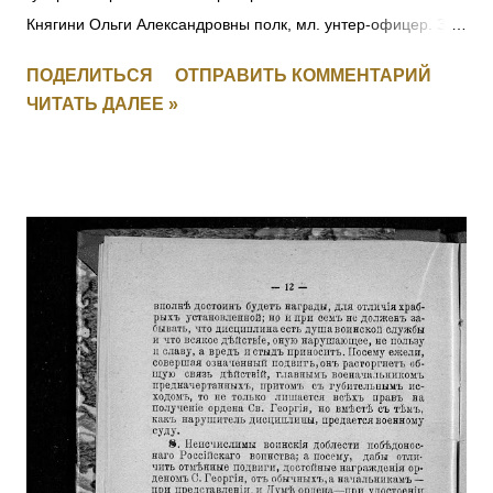
Княгини Ольги Александровны полк, мл. унтер-офицер. За
отличия, оказанные в делах против неприятеля. [+
ПОДЕЛИТЬСЯ
ОТПРАВИТЬ КОММЕНТАРИЙ
Заменен, IV-271156] 4008 Фамилия не установлена. 4009
ЧИТАТЬ ДАЛЕЕ »
ПЕРЕТЫКИН Василий Васильевич (стан. Челябинская) — 3
Уфимско-Самарский каз. полк, ст. урядник. За отличия,
оказанные в делах против неприятеля. [II-2443, III-19449,
IV-146012] 4010 - 4011 Фамилия не установлена. 4012
ЛАРИН Николай — 21 саперный батальон, 2 рота, мл.
унтер-офицер. За мужество и храбрость в боях с
австрийцами с 29.05 по 16.06.1915. 4013 БОГДАНОВ
Василий — 293 пех. Ижорский полк, 2 рота, ст. унтер-
офицер. За мужество и храбрость в боях с австрийцами с
23 по 29.05.1915. 4014 СЕРГЕЕВ Василий — 295 пех.
Свирский полк, 11 рота, подпрапорщик. За отличие в боях с
23 по 28.06.1915. 4015 ДЕМЯНОВ Петр — 295 пех.
Свирский полк, пулеметная команда, фельдфебель. За от...