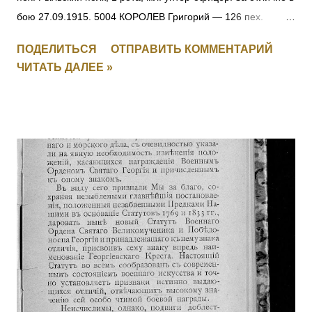
бою 27.09.1915. 5004 КОРОЛЕВ Григорий — 126 пех.
Рыльский полк, 1 рота, ефрейтор. За отличие в бою
ПОДЕЛИТЬСЯ
ОТПРАВИТЬ КОММЕНТАРИЙ
27.09.1915. 5005 ПОЛОМАРЧУК Николай — 126 пех.
ЧИТАТЬ ДАЛЕЕ »
Рыльский полк, 5 рота, фельдфебель. За отличие в бою
27.09.1915. 5006 ДУБЕНЧУК Петр — 126 пех. Рыльский
полк, 5 рота, ст. унтер-офицер. За отличие в бою
27.09.1915. 5007 ЧЕРУХА Яков — 126 пех. Рыльский полк,
11 рота, ст. унтер-офицер. За отличие в бою 27.09.1915.
5008 КЛОПЧУК Василий — 126 пех. Рыльский полк, 16 рота,
мл. унтер-офицер. За отличие в бою 27.09.1915. 5009
МОНЧАРУК Сильвестр — 126 пех. Рыльский полк,
пулеметная команда, ст. унтер-офицер. За отличие в бою
27.09.1915. 5010 ОБЕДЗИНСКИЙ Игнатий — 126 пех.
Рыльский полк, пулеметная команда, ст. унтер-офицер. За
отличие в бою 27.09.1915. 5011 - 5012 Фамилия не
установлена. 5013 БАММАТОВ Бийглыч — 2 Дагестанский