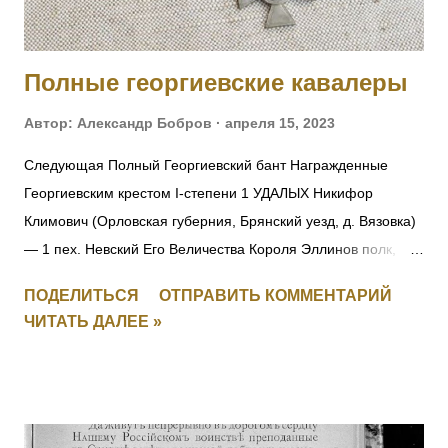
Полные георгиевские кавалеры
Автор:
Александр Бобров
апреля 15, 2023
Следующая Полный Георгиевский бант Награжденные
Георгиевским крестом I-степени 1 УДАЛЫХ Никифор
Климович (Орловская губерния, Брянский уезд, д. Вязовка)
— 1 пех. Невский Его Величества Короля Эллинов полк,
фельдфебель-подпрапорщик. За то, что при отступлении
ПОДЕЛИТЬСЯ
ОТПРАВИТЬ КОММЕНТАРИЙ
полка в Восточной Пруссии в середине августа 1914 г.
ЧИТАТЬ ДАЛЕЕ »
зарыл полковое знамя, дабы оно не досталось врагу.
Позже, с поручиком того же полка Александром Игнатьевым
пробрался на занятую немцами территорию, нашел знамя
и доставил его к своим. Пожалован лично Государем
Императором в Царском Селе (в Александровском дворце)