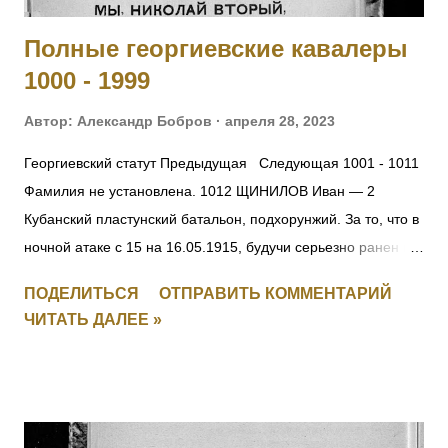
Постановление ЦИК СССР 14 сентября 1937 г. ОБ
Полные георгиевские кавалеры
ОПЕРАЦИИ ПО РЕПРЕССИРОВАНИЮ БЫВШИХ КУЛАКОВ,
1000 - 1999
УГОЛОВНИКОВ И ДР. АНТИСОВЕТСКИХ ЭЛЕМЕНТОВ Из
оперативного приказа на...
Автор:
Александр Бобров
апреля 28, 2023
Георгиевский статут Предыдущая Следующая 1001 - 1011
Фамилия не установлена. 1012 ЩИНИЛОВ Иван — 2
Кубанский пластунский батальон, подхорунжий. За то, что в
ночной атаке с 15 на 16.05.1915, будучи серьезно ранен в
руку, остался в строю до конца боя и, несмотря на рану и
ПОДЕЛИТЬСЯ
ОТПРАВИТЬ КОММЕНТАРИЙ
пулеметный огонь противника, первым взошел на
ЧИТАТЬ ДАЛЕЕ »
неприятельский берег, чем и увлек за собой своих
товарищей. [II-2239] 1013 КИЯШКО Ефим Иванович (стан.
Удобная) — 12 Кубанский пластунский батальон,
фельдфебель. За то, что в бою 12.05.1915 под с.
Дунковицы, командуя полусотней, выбил противника из