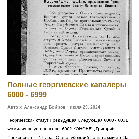
укрепленной позиции, где и был ранен. [II-6482, III-28528]
1014 - 1015 Фамилия не установлена. 1016 ШВОРНЕВ Иван
Семенович — ст. унтер-офицер. За отличия, оказанные в
делах против неприятеля. На 1916 год был ст. унтер-
офицером 281 пех. запасного батальона, при нахождении
на излечении в 19 Пятигорском лазарете ВЗС. [IV-210717]
1017 - 1019 Фамилия не установлена. 1020 ШИШКИН
Николай Семенович — 243 пех. Холмский полк, 13 ...
Полные георгиевские кавалеры
6000 - 6999
Автор:
Александр Бобров
июля 29, 2024
Георгиевский статут Предыдущая Следующая 6000 - 6001
Фамилия не установлена. 6002 КОНОНЕЦ Григорий
Прохорович — 12 драг. Стародубовский полк, вахмистр. За