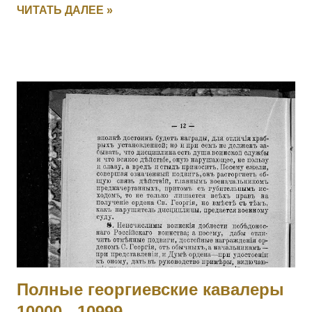
ЧИТАТЬ ДАЛЕЕ »
ПЕРЕТЫКИН Василий Васильевич (стан. Челябинская) — 3
Уфимско-Самарский каз. полк, ст. урядник. За отличия,
оказанные в делах против неприятеля. [II-2443, III-19449,
IV-146012] 4010 - 4011 Фамилия не установлена. 4012
ЛАРИН Николай — 21 саперный батальон, 2 рота, мл.
унтер-офицер. За мужество и храбрость в боях с
австрийцами с 29.05 по 16.06.1915. 4013 БОГДАНОВ
Василий — 293 пех. Ижорский полк, 2 рота, ст. унтер-
офицер. За мужество и храбрость в боях с австрийцами с
23 по 29.05.1915. 4014 СЕРГЕЕВ Василий — 295 пех.
Свирский полк, 11 рота, подпрапорщик. За отличие в боях с
23 по 28.06.1915. 4015 ДЕМЯНОВ Петр — 295 пех.
Свирский полк, пулеметная команда, фельдфебель. За от...
Полные георгиевские кавалеры
10000 - 10999