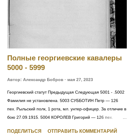
Березины, получив ранение, был эвакуирован в госпиталь и
больше в полк не возвращался. Произведен в прапорщики.
На август 1916 года находился в 188-м пех. запасном
полку. Имеет кресты 2 ст. No 446, 3 ст. № 17033 и 4 ст. №
121138 за Русско-Японскую войну. [II-452] Знаменщик
подпрапорщик Никифор Удалых, сражаясь с германск...
Полные георгиевские кавалеры
5000 - 5999
Автор:
Александр Бобров
мая 27, 2023
Георгиевский статут Предыдущая Следующая 5001 - .5002
Фамилия не установлена. 5003 СУББОТИН Петр — 126
пех. Рыльский полк, 1 рота, мл. унтер-офицер. За отличие в
бою 27.09.1915. 5004 КОРОЛЕВ Григорий — 126 пех.
Рыльский полк, 1 рота, ефрейтор. За отличие в бою
ПОДЕЛИТЬСЯ
ОТПРАВИТЬ КОММЕНТАРИЙ