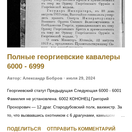
делах против неприятеля. На 1916 год был ст. унтер-
офицером 281 пех. запасного батальона, при нахождении
на излечении в 19 Пятигорском лазарете ВЗС. [IV-210717]
1017 - 1019 Фамилия не установлена. 1020 ШИШКИН
Николай Семенович — 243 пех. Холмский полк, 13 ...
Полные георгиевские кавалеры
6000 - 6999
Автор:
Александр Бобров
июля 29, 2024
Георгиевский статут Предыдущая Следующая 6000 - 6001
Фамилия не установлена. 6002 КОНОНЕЦ Григорий
Прохорович — 12 драг. Стародубовский полк, вахмистр. За
то, что вызвавшись охотником с 6 драгунами, камышом
пробрался до окопов противника, где выяснил их
ПОДЕЛИТЬСЯ
ОТПРАВИТЬ КОММЕНТАРИЙ
расположение и движение противника на переправе, заняв