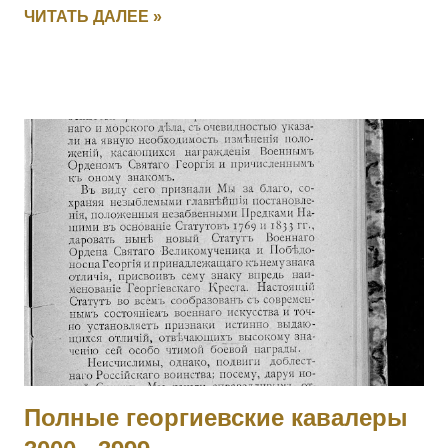
27.09.1915. 5005 ПОЛОМАРЧУК Николай — 126 пех.
ЧИТАТЬ ДАЛЕЕ »
Рыльский полк, 5 рота, фельдфебель. За отличие в бою
27.09.1915. 5006 ДУБЕНЧУК Петр — 126 пех. Рыльский
полк, 5 рота, ст. унтер-офицер. За отличие в бою
27.09.1915. 5007 ЧЕРУХА Яков — 126 пех. Рыльский полк,
11 рота, ст. унтер-офицер. За отличие в бою 27.09.1915.
5008 КЛОПЧУК Василий — 126 пех. Рыльский полк, 16 рота,
мл. унтер-офицер. За отличие в бою 27.09.1915. 5009
МОНЧАРУК Сильвестр — 126 пех. Рыльский полк,
пулеметная команда, ст. унтер-офицер. За отличие в бою
27.09.1915. 5010 ОБЕДЗИНСКИЙ Игнатий — 126 пех.
Рыльский полк, пулеметная команда, ст. унтер-офицер. За
отличие в бою 27.09.1915. 5011 - 5012 Фамилия не
установлена. 5013 БАММАТОВ Бийглыч — 2 Дагестанский
конны...
Полные георгиевские кавалеры