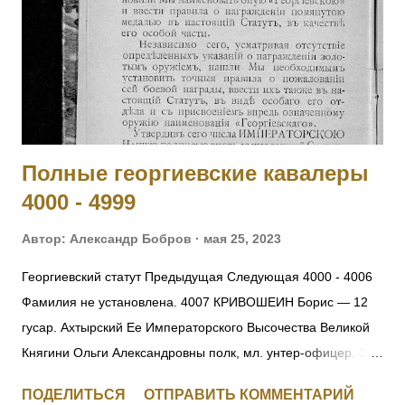
офицеров, принял на себя командование ротой, сохранил
порядок в роте и отразил ожесточенную атаку противнику.
[II-992, III-8460, IV-5177] 2002 КОБЫЛЕЦКИЙ Лев Орестович
— Л.гв. Московский полк, команда конных разведчиков, ст.
унтер-офицер. За отличие в боях с 6 по 10.11.19...
Полные георгиевские кавалеры
4000 - 4999
Автор:
Александр Бобров
мая 25, 2023
Георгиевский статут Предыдущая Следующая 4000 - 4006
Фамилия не установлена. 4007 КРИВОШЕИН Борис — 12
гусар. Ахтырский Ее Императорского Высочества Великой
Княгини Ольги Александровны полк, мл. унтер-офицер. За
отличия, оказанные в делах против неприятеля. [+
ПОДЕЛИТЬСЯ
ОТПРАВИТЬ КОММЕНТАРИЙ
Заменен, IV-271156] 4008 Фамилия не установлена. 4009