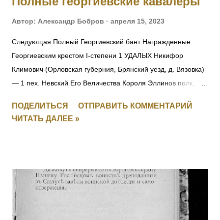
Полные георгиевские кавалеры
Автор:
Александр Бобров
апреля 15, 2023
Следующая Полный Георгиевский бант Награжденные
Георгиевским крестом I-степени 1 УДАЛЫХ Никифор
Климович (Орловская губерния, Брянский уезд, д. Вязовка)
— 1 пех. Невский Его Величества Короля Эллинов полк,
фельдфебель-подпрапорщик. За то, что при отступлении
ПОДЕЛИТЬСЯ
ОТПРАВИТЬ КОММЕНТАРИЙ
полка в Восточной Пруссии в середине августа 1914 г.
ЧИТАТЬ ДАЛЕЕ »
зарыл полковое знамя, дабы оно не досталось врагу.
Позже, с поручиком того же полка Александром Игнатьевым
пробрался на занятую немцами территорию, нашел знамя
и доставил его к своим. Пожалован лично Государем
Императором в Царском Селе (в Александровском дворце)
12 ноября 1914 г. Получил также золотые часы с
Государственным гербом и цепочкой. 25.02.1915 при д.