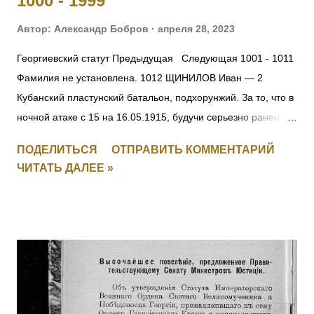
1000 - 1999
оперативного приказа на...
Автор:
Александр Бобров
апреля 28, 2023
Георгиевский статут Предыдущая Следующая 1001 - 1011
Фамилия не установлена. 1012 ЩИНИЛОВ Иван — 2
Кубанский пластунский батальон, подхорунжий. За то, что в
ночной атаке с 15 на 16.05.1915, будучи серьезно ранен в
руку, остался в строю до конца боя и, несмотря на рану и
ПОДЕЛИТЬСЯ
ОТПРАВИТЬ КОММЕНТАРИЙ
пулеметный огонь противника, первым взошел на
ЧИТАТЬ ДАЛЕЕ »
неприятельский берег, чем и увлек за собой своих
товарищей. [II-2239] 1013 КИЯШКО Ефим Иванович (стан.
Удобная) — 12 Кубанский пластунский батальон,
фельдфебель. За то, что в бою 12.05.1915 под с.
Дунковицы, командуя полусотней, выбил противника из
укрепленной позиции, где и был ранен. [II-6482, III-28528]
1014 - 1015 Фамилия не установлена. 1016 ШВОРНЕВ Иван
Семенович — ст. унтер-офицер. За отличия, оказанные в