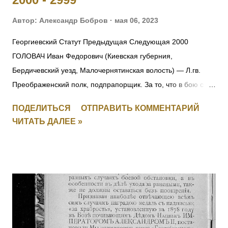
Автор:
Александр Бобров
мая 06, 2023
Георгиевский Статут Предыдущая Следующая 2000
ГОЛОВАЧ Иван Федорович (Киевская губерния,
Бердичевский уезд, Малочернятинская волость) — Л.гв.
Преображенский полк, подпрапорщик. За то, что в бою с
австрийцами 22.10.1914 под Ивангородом ротный
ПОДЕЛИТЬСЯ
ОТПРАВИТЬ КОММЕНТАРИЙ
командир поручик граф Татищев выбыл из строя
ЧИТАТЬ ДАЛЕЕ »
вследствие ранения. Головач, не растерявшись, тотчас же
принял на себя командование ротой, повел ее спешно в
наступление и занял близлежащую деревню, выбив
австрийцев из их окопов. Имеет кресты 2 ст. No 157, 3 ст. No
5538 и 4 ст. No 97018 за Русско-Японскую войну, медали 3
ст. No 11473, 4 ст. No 1124. 2001 ОРЕЛ Яков — Л.гв.
Павловский полк, 7 рота, подпрапорщик. За то, что в бою
4.11.1914 у д. Янгрот, за убылью из строя всех господ