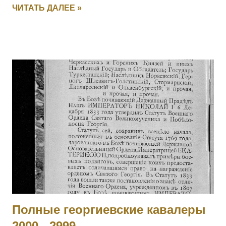
ЧИТАТЬ ДАЛЕЕ »
переправу, прикрыл отступление эскадрона, потеряв только
одного драгуна. [+ Повторно, I-1626, II-3408, III-135621, IV-
694497] 6003 УЛАСЮК-ВЛАСЮК Илья Максимович — 232
пех. Радомысльский полк, 10 рота, фельдфебель. За
отличие в бою 24.05.1915 под с. Старжава, когда за убылью
офицеров, командуя ротой, при отходе частей войск боевой
линии, восстановил порядок в роте, бросился с ней в атаку
и задержал наступавшего противника. Произведен в
прапорщики за боевые отличия приказом
Главнокомандующего армиями Юго-Западного фронта №
890 от 19.07.1915. [II-3310, IV-95236] 6004 - 6006 Фамилия
не установлена. 6007 ГОЛЕН Семен Викентьевич — 9
отдельная саперная рота, ст. унтер-офицер. За то, чт...
Полные георгиевские кавалеры
2000 - 2999