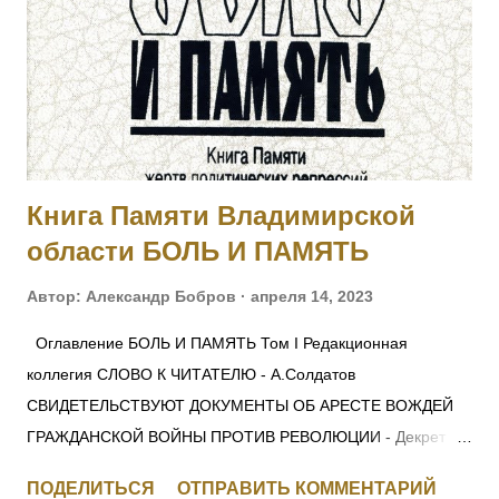
ротного командира, принял командование ротой, и своей
распорядительностью удержал порядок и отбил атаку
противника, с большим для него уроном. Произведен в
прапорщики за боевые отличия приказом
Главнокомандующего армиями Юго-Западного фронта No
546 от 30.04.1915. [II-...
Книга Памяти Владимирской
области БОЛЬ И ПАМЯТЬ
Автор:
Александр Бобров
апреля 14, 2023
Оглавление БОЛЬ И ПАМЯТЬ Том I Редакционная
коллегия СЛОВО К ЧИТАТЕЛЮ - А.Солдатов
СВИДЕТЕЛЬСТВУЮТ ДОКУМЕНТЫ ОБ АРЕСТЕ ВОЖДЕЙ
ГРАЖДАНСКОЙ ВОЙНЫ ПРОТИВ РЕВОЛЮЦИИ - Декрет
СНК 28 ноября 1917 г. О КРАСНОМ ТЕРРОРЕ -
ПОДЕЛИТЬСЯ
ОТПРАВИТЬ КОММЕНТАРИЙ
Постановление СНК 5 сентября 1918 г. ЛЕНИН —