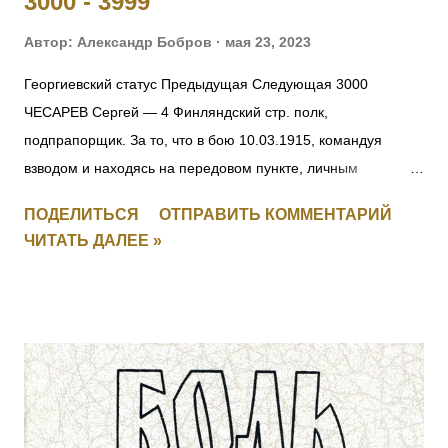
3000 - 3999
Автор:
Александр Бобров
мая 23, 2023
Георгиевский статус Предыдущая Следующая 3000
ЧЕСАРЕВ Сергей — 4 Финляндский стр. полк,
подпрапорщик. За то, что в бою 10.03.1915, командуя
взводом и находясь на передовом пункте, личным
мужеством и храбростью, содействовал успеху контратаки,
ПОДЕЛИТЬСЯ
ОТПРАВИТЬ КОММЕНТАРИЙ
отбил противника и удержал за собой позицию. [II-8059, III-
ЧИТАТЬ ДАЛЕЕ »
52383, IV-53035] 3001 СМИРНОВ Федул — 4 Финляндский
стр. полк, ст. унтер-офицер. За то, что в бою 17.03.1915, за
убылью ротного командира, принял командование ротой,
примером отличной храбрости и мужества, ободрял своих
подчиненных и увлек их за собой в атаку, заняв
укрепленные окопы противника. [II-8075, III-52277, IV-93711]
3002 КАТКОВ Моисей — 4 Финляндский стр. полк,
подпрапорщик. За то, что в бою 6.02.1915, за убылью