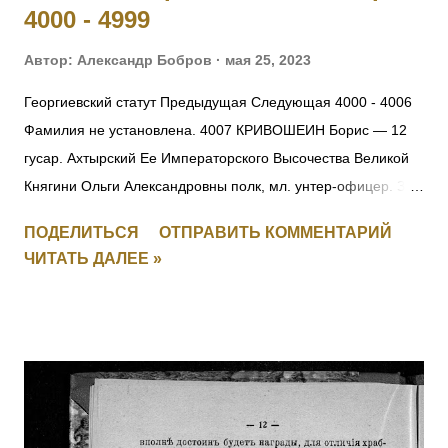
4000 - 4999
Автор:
Александр Бобров
мая 25, 2023
Георгиевский статут Предыдущая Следующая 4000 - 4006
Фамилия не установлена. 4007 КРИВОШЕИН Борис — 12
гусар. Ахтырский Ее Императорского Высочества Великой
Княгини Ольги Александровны полк, мл. унтер-офицер. За
отличия, оказанные в делах против неприятеля. [+
ПОДЕЛИТЬСЯ
ОТПРАВИТЬ КОММЕНТАРИЙ
Заменен, IV-271156] 4008 Фамилия не установлена. 4009
ЧИТАТЬ ДАЛЕЕ »
ПЕРЕТЫКИН Василий Васильевич (стан. Челябинская) — 3
Уфимско-Самарский каз. полк, ст. урядник. За отличия,
оказанные в делах против неприятеля. [II-2443, III-19449,
IV-146012] 4010 - 4011 Фамилия не установлена. 4012
ЛАРИН Николай — 21 саперный батальон, 2 рота, мл.
унтер-офицер. За мужество и храбрость в боях с
австрийцами с 29.05 по 16.06.1915. 4013 БОГДАНОВ