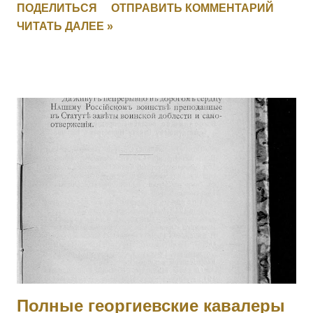
ПОДЕЛИТЬСЯ
ОТПРАВИТЬ КОММЕНТАРИЙ
полка в Восточной Пруссии в середине августа 1914 г.
ЧИТАТЬ ДАЛЕЕ »
зарыл полковое знамя, дабы оно не досталось врагу.
Позже, с поручиком того же полка Александром Игнатьевым
пробрался на занятую немцами территорию, нашел знамя
и доставил его к своим. Пожалован лично Государем
Императором в Царском Селе (в Александровском дворце)
12 ноября 1914 г. Получил также золотые часы с
Государственным гербом и цепочкой. 25.02.1915 при д.
Березины, получив ранение, был эвакуирован в госпиталь и
больше в полк не возвращался. Произведен в прапорщики.
На август 1916 года находился в 188-м пех. запасном
полку. Имеет кресты 2 ст. No 446, 3 ст. № 17033 и 4 ст. №
121138 за Русско-Японскую войну. [II-452] Знаменщик
подпрапорщик Никифор Удалых, сражаясь с германск...
Полные георгиевские кавалеры