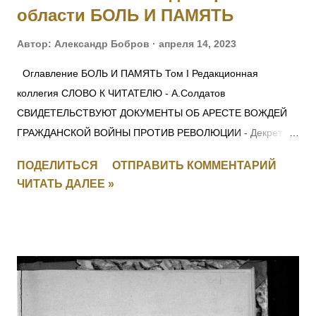
области БОЛЬ И ПАМЯТЬ
Автор:
Александр Бобров
апреля 14, 2023
Оглавление БОЛЬ И ПАМЯТЬ Том I Редакционная
коллегия СЛОВО К ЧИТАТЕЛЮ - А.Солдатов
СВИДЕТЕЛЬСТВУЮТ ДОКУМЕНТЫ ОБ АРЕСТЕ ВОЖДЕЙ
ГРАЖДАНСКОЙ ВОЙНЫ ПРОТИВ РЕВОЛЮЦИИ - Декрет
СНК 28 ноября 1917 г. О КРАСНОМ ТЕРРОРЕ -
ПОДЕЛИТЬСЯ
ОТПРАВИТЬ КОММЕНТАРИЙ
Постановление СНК 5 сентября 1918 г. ЛЕНИН —
ЧИТАТЬ ДАЛЕЕ »
МОЛОТОВУ: для членов Политбюро ОБ ОСОБОМ
СОВЕЩАНИИ ПРИ НАРОДНОМ КОМИССАРЕ ВНУТРЕННИХ
ДЕЛ СОЮЗА ССР - Постановление ЦИК и СНК СССР 5
ноября 1934 г. О ПОРЯДКЕ ВЕДЕНИЯ ДЕЛ О ПОДГОТОВКЕ
ИЛИ СОВЕРШЕНИИ ТЕРРОРИСТИЧЕСКИХ АКТОВ -
Постановление Президиума ЦИК СССР 1 декабря 1934 г. О
ВНЕСЕНИИ ИЗМЕНЕНИЙ В ДЕЙСТВУЮЩИЕ УГОЛОВНО-