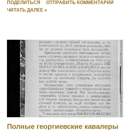
ПОДЕЛИТЬСЯ
ОТПРАВИТЬ КОММЕНТАРИЙ
командир поручик граф Татищев выбыл из строя
ЧИТАТЬ ДАЛЕЕ »
вследствие ранения. Головач, не растерявшись, тотчас же
принял на себя командование ротой, повел ее спешно в
наступление и занял близлежащую деревню, выбив
австрийцев из их окопов. Имеет кресты 2 ст. No 157, 3 ст. No
5538 и 4 ст. No 97018 за Русско-Японскую войну, медали 3
ст. No 11473, 4 ст. No 1124. 2001 ОРЕЛ Яков — Л.гв.
Павловский полк, 7 рота, подпрапорщик. За то, что в бою
4.11.1914 у д. Янгрот, за убылью из строя всех господ
офицеров, принял на себя командование ротой, сохранил
порядок в роте и отразил ожесточенную атаку противнику.
[II-992, III-8460, IV-5177] 2002 КОБЫЛЕЦКИЙ Лев Орестович
— Л.гв. Московский полк, команда конных разведчиков, ст.
унтер-офицер. За отличие в боях с 6 по 10.11.19...
Полные георгиевские кавалеры