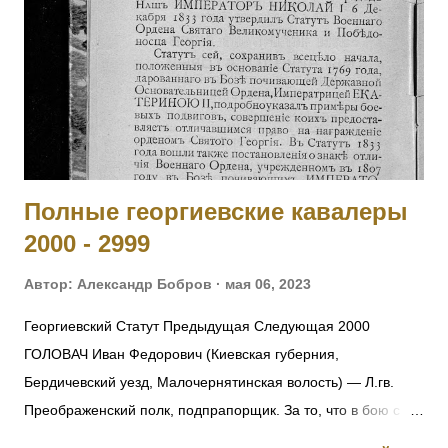
и задержал наступавшего противника. Произведен в
прапорщики за боевые отличия приказом
Главнокомандующего армиями Юго-Западного фронта №
890 от 19.07.1915. [II-3310, IV-95236] 6004 - 6006 Фамилия
не установлена. 6007 ГОЛЕН Семен Викентьевич — 9
отдельная саперная рота, ст. унтер-офицер. За то, чт...
Полные георгиевские кавалеры
2000 - 2999
Автор:
Александр Бобров
мая 06, 2023
Георгиевский Статут Предыдущая Следующая 2000
ГОЛОВАЧ Иван Федорович (Киевская губерния,
Бердичевский уезд, Малочернятинская волость) — Л.гв.
Преображенский полк, подпрапорщик. За то, что в бою с
австрийцами 22.10.1914 под Ивангородом ротный