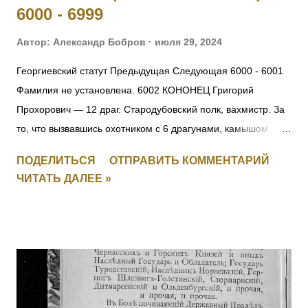
6000 - 6999
Автор:
Александр Бобров
июля 29, 2024
Георгиевский статут Предыдущая Следующая 6000 - 6001
Фамилия не установлена. 6002 КОНОНЕЦ Григорий
Прохорович — 12 драг. Стародубовский полк, вахмистр. За
то, что вызвавшись охотником с 6 драгунами, камышом
пробрался до окопов противника, где выяснил их
ПОДЕЛИТЬСЯ
ОТПРАВИТЬ КОММЕНТАРИЙ
расположение и движение противника на переправе, заняв
ЧИТАТЬ ДАЛЕЕ »
переправу, прикрыл отступление эскадрона, потеряв только
одного драгуна. [+ Повторно, I-1626, II-3408, III-135621, IV-
694497] 6003 УЛАСЮК-ВЛАСЮК Илья Максимович — 232
пех. Радомысльский полк, 10 рота, фельдфебель. За
отличие в бою 24.05.1915 под с. Старжава, когда за убылью
офицеров, командуя ротой, при отходе частей войск боевой
линии, восстановил порядок в роте, бросился с ней в атаку