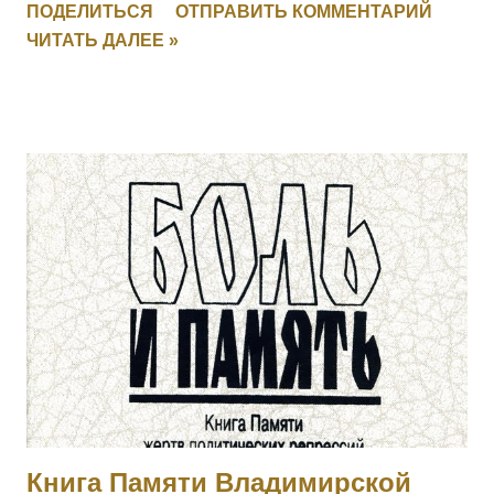
ПОДЕЛИТЬСЯ
ОТПРАВИТЬ КОММЕНТАРИЙ
отбил противника и удержал за собой позицию. [II-8059, III-
ЧИТАТЬ ДАЛЕЕ »
52383, IV-53035] 3001 СМИРНОВ Федул — 4 Финляндский
стр. полк, ст. унтер-офицер. За то, что в бою 17.03.1915, за
убылью ротного командира, принял командование ротой,
примером отличной храбрости и мужества, ободрял своих
подчиненных и увлек их за собой в атаку, заняв
укрепленные окопы противника. [II-8075, III-52277, IV-93711]
3002 КАТКОВ Моисей — 4 Финляндский стр. полк,
подпрапорщик. За то, что в бою 6.02.1915, за убылью
ротного командира, принял командование ротой, и своей
распорядительностью удержал порядок и отбил атаку
противника, с большим для него уроном. Произведен в
прапорщики за боевые отличия приказом
Главнокомандующего армиями Юго-Западного фронта No
546 от 30.04.1915. [II-...
Книга Памяти Владимирской