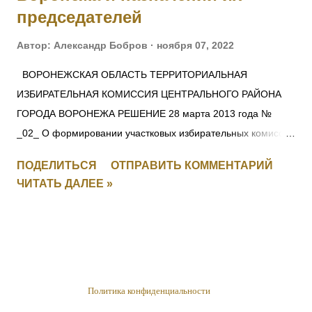
председателей
Автор:
Александр Бобров
ноября 07, 2022
ВОРОНЕЖСКАЯ ОБЛАСТЬ ТЕРРИТОРИАЛЬНАЯ
ИЗБИРАТЕЛЬНАЯ КОМИССИЯ ЦЕНТРАЛЬНОГО РАЙОНА
ГОРОДА ВОРОНЕЖА РЕШЕНИЕ 28 марта 2013 года №
_02_ О формировании участковых избирательных комиссий
избирательных участков №№14/01 – 14/42 Центрального
ПОДЕЛИТЬСЯ
ОТПРАВИТЬ КОММЕНТАРИЙ
района города Воронежа и назначении их председателей
ЧИТАТЬ ДАЛЕЕ »
Рассмотрев предложения по кандидатурам для назначения
в составы избирательных комиссий Центрального района
города Воронежа и в соответствии со статьями 22, 27
Федерального закона от 12.06.2002 № 67-ФЗ «Об основных
гарантиях избирательных прав и права на участие в
референдуме граждан Российской Федерации»,
Политика конфиденциальности
Территориальная избирательная комиссия Центрального