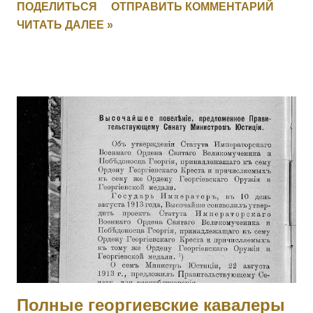
ПОДЕЛИТЬСЯ
ОТПРАВИТЬ КОММЕНТАРИЙ
пулеметный огонь противника, первым взошел на
ЧИТАТЬ ДАЛЕЕ »
неприятельский берег, чем и увлек за собой своих
товарищей. [II-2239] 1013 КИЯШКО Ефим Иванович (стан.
Удобная) — 12 Кубанский пластунский батальон,
фельдфебель. За то, что в бою 12.05.1915 под с.
Дунковицы, командуя полусотней, выбил противника из
укрепленной позиции, где и был ранен. [II-6482, III-28528]
1014 - 1015 Фамилия не установлена. 1016 ШВОРНЕВ Иван
Семенович — ст. унтер-офицер. За отличия, оказанные в
делах против неприятеля. На 1916 год был ст. унтер-
офицером 281 пех. запасного батальона, при нахождении
на излечении в 19 Пятигорском лазарете ВЗС. [IV-210717]
1017 - 1019 Фамилия не установлена. 1020 ШИШКИН
Николай Семенович — 243 пех. Холмский полк, 13 ...
Полные георгиевские кавалеры