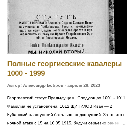
ПРОЦЕССУАЛЬНЫЕ КОДЕКСЫ СОЮЗНЫХ РЕСПУБЛИК -
Постановление ЦИК и СНК СССР 1 декабря 1934 г.
Решение ЦК ВКП(б) от 2.07.37 г. 94. – ОБ
АНТИСОВЕТСКИХ ЭЛЕМЕНТАХ О ВНЕСЕНИИ
ИЗМЕНЕНИЙ В ДЕЙСТВУЮЩИЕ УГОЛОВНО-
ПРОЦЕССУАЛЬНЫЕ КОДЕКСЫ СОЮЗНЫХ РЕСПУБЛИК -
Постановление ЦИК СССР 14 сентября 1937 г. ОБ
Полные георгиевские кавалеры
ОПЕРАЦИИ ПО РЕПРЕССИРОВАНИЮ БЫВШИХ КУЛАКОВ,
1000 - 1999
УГОЛОВНИКОВ И ДР. АНТИСОВЕТСКИХ ЭЛЕМЕНТОВ Из
оперативного приказа на...
Автор:
Александр Бобров
апреля 28, 2023
Георгиевский статут Предыдущая Следующая 1001 - 1011
Фамилия не установлена. 1012 ЩИНИЛОВ Иван — 2
Кубанский пластунский батальон, подхорунжий. За то, что в
ночной атаке с 15 на 16.05.1915, будучи серьезно ранен в
руку, остался в строю до конца боя и, несмотря на рану и