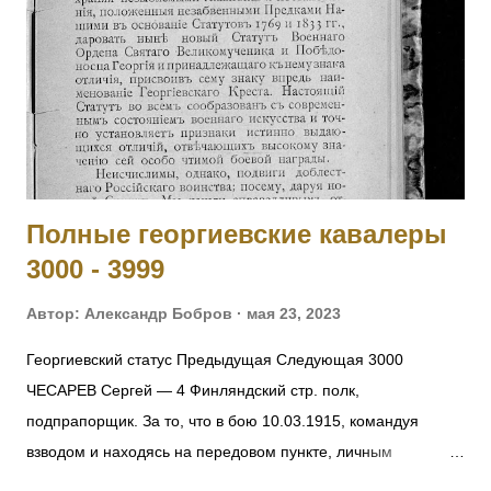
МОНЧАРУК Сильвестр — 126 пех. Рыльский полк,
пулеметная команда, ст. унтер-офицер. За отличие в бою
27.09.1915. 5010 ОБЕДЗИНСКИЙ Игнатий — 126 пех.
Рыльский полк, пулеметная команда, ст. унтер-офицер. За
отличие в бою 27.09.1915. 5011 - 5012 Фамилия не
установлена. 5013 БАММАТОВ Бийглыч — 2 Дагестанский
конны...
Полные георгиевские кавалеры
3000 - 3999
Автор:
Александр Бобров
мая 23, 2023
Георгиевский статус Предыдущая Следующая 3000
ЧЕСАРЕВ Сергей — 4 Финляндский стр. полк,
подпрапорщик. За то, что в бою 10.03.1915, командуя
взводом и находясь на передовом пункте, личным
мужеством и храбростью, содействовал успеху контратаки,