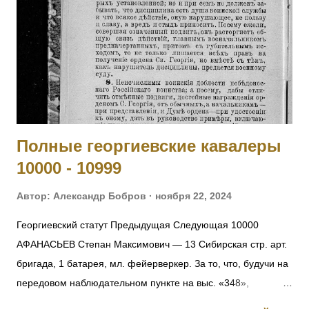
Василий — 293 пех. Ижорский полк, 2 рота, ст. унтер-
офицер. За мужество и храбрость в боях с австрийцами с
23 по 29.05.1915. 4014 СЕРГЕЕВ Василий — 295 пех.
Свирский полк, 11 рота, подпрапорщик. За отличие в боях с
23 по 28.06.1915. 4015 ДЕМЯНОВ Петр — 295 пех.
Свирский полк, пулеметная команда, фельдфебель. За от...
Полные георгиевские кавалеры
10000 - 10999
Автор:
Александр Бобров
ноября 22, 2024
Георгиевский статут Предыдущая Следующая 10000
АФАНАСЬЕВ Степан Максимович — 13 Сибирская стр. арт.
бригада, 1 батарея, мл. фейерверкер. За то, что, будучи на
передовом наблюдательном пункте на выс. «348»,
6.09.1916, под ураганным огнемт яжелой и легкой