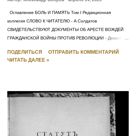
Оглавление БОЛЬ И ПАМЯТЬ Том I Редакционная
коллегия СЛОВО К ЧИТАТЕЛЮ - А.Солдатов
СВИДЕТЕЛЬСТВУЮТ ДОКУМЕНТЫ ОБ АРЕСТЕ ВОЖДЕЙ
ГРАЖДАНСКОЙ ВОЙНЫ ПРОТИВ РЕВОЛЮЦИИ - Декрет
СНК 28 ноября 1917 г. О КРАСНОМ ТЕРРОРЕ -
ПОДЕЛИТЬСЯ
ОТПРАВИТЬ КОММЕНТАРИЙ
Постановление СНК 5 сентября 1918 г. ЛЕНИН —
ЧИТАТЬ ДАЛЕЕ »
МОЛОТОВУ: для членов Политбюро ОБ ОСОБОМ
СОВЕЩАНИИ ПРИ НАРОДНОМ КОМИССАРЕ ВНУТРЕННИХ
ДЕЛ СОЮЗА ССР - Постановление ЦИК и СНК СССР 5
ноября 1934 г. О ПОРЯДКЕ ВЕДЕНИЯ ДЕЛ О ПОДГОТОВКЕ
ИЛИ СОВЕРШЕНИИ ТЕРРОРИСТИЧЕСКИХ АКТОВ -
Постановление Президиума ЦИК СССР 1 декабря 1934 г. О
ВНЕСЕНИИ ИЗМЕНЕНИЙ В ДЕЙСТВУЮЩИЕ УГОЛОВНО-
ПРОЦЕССУАЛЬНЫЕ КОДЕКСЫ СОЮЗНЫХ РЕСПУБЛИК -
Постановление ЦИК и СНК СССР 1 декабря 1934 г.