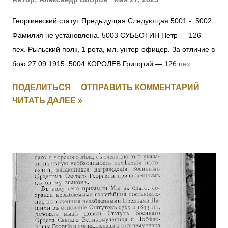
Георгиевский статут Предыдущая Следующая 5001 - .5002
Фамилия не установлена. 5003 СУББОТИН Петр — 126
пех. Рыльский полк, 1 рота, мл. унтер-офицер. За отличие в
бою 27.09.1915. 5004 КОРОЛЕВ Григорий — 126 пех.
Рыльский полк, 1 рота, ефрейтор. За отличие в бою
ПОДЕЛИТЬСЯ
ОТПРАВИТЬ КОММЕНТАРИЙ
27.09.1915. 5005 ПОЛОМАРЧУК Николай — 126 пех.
ЧИТАТЬ ДАЛЕЕ »
Рыльский полк, 5 рота, фельдфебель. За отличие в бою
27.09.1915. 5006 ДУБЕНЧУК Петр — 126 пех. Рыльский
полк, 5 рота, ст. унтер-офицер. За отличие в бою
27.09.1915. 5007 ЧЕРУХА Яков — 126 пех. Рыльский полк,
11 рота, ст. унтер-офицер. За отличие в бою 27.09.1915.
5008 КЛОПЧУК Василий — 126 пех. Рыльский полк, 16 рота,
мл. унтер-офицер. За отличие в бою 27.09.1915. 5009
МОНЧАРУК Сильвестр — 126 пех. Рыльский полк,
пулеметная команда, ст. унтер-офицер. За отличие в бою