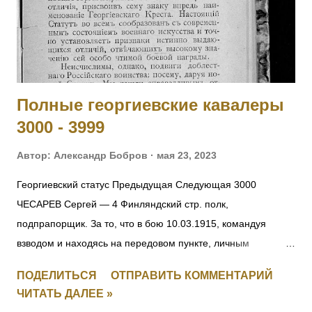
27.09.1915. 5010 ОБЕДЗИНСКИЙ Игнатий — 126 пех.
Рыльский полк, пулеметная команда, ст. унтер-офицер. За
отличие в бою 27.09.1915. 5011 - 5012 Фамилия не
установлена. 5013 БАММАТОВ Бийглыч — 2 Дагестанский
конны...
Полные георгиевские кавалеры
3000 - 3999
Автор:
Александр Бобров
мая 23, 2023
Георгиевский статус Предыдущая Следующая 3000
ЧЕСАРЕВ Сергей — 4 Финляндский стр. полк,
подпрапорщик. За то, что в бою 10.03.1915, командуя
взводом и находясь на передовом пункте, личным
мужеством и храбростью, содействовал успеху контратаки,
ПОДЕЛИТЬСЯ
ОТПРАВИТЬ КОММЕНТАРИЙ
отбил противника и удержал за собой позицию. [II-8059, III-
ЧИТАТЬ ДАЛЕЕ »
52383, IV-53035] 3001 СМИРНОВ Федул — 4 Финляндский