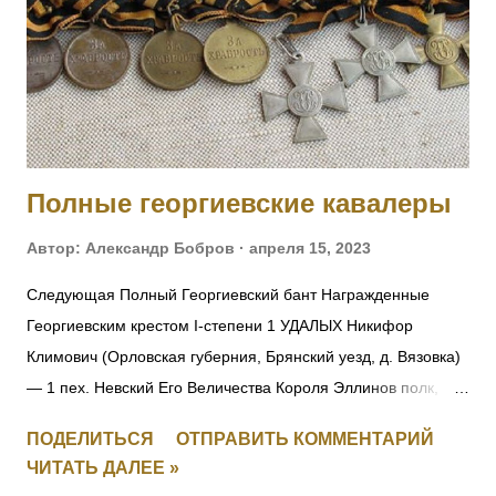
Полные георгиевские кавалеры
Автор:
Александр Бобров
апреля 15, 2023
Следующая Полный Георгиевский бант Награжденные
Георгиевским крестом I-степени 1 УДАЛЫХ Никифор
Климович (Орловская губерния, Брянский уезд, д. Вязовка)
— 1 пех. Невский Его Величества Короля Эллинов полк,
фельдфебель-подпрапорщик. За то, что при отступлении
ПОДЕЛИТЬСЯ
ОТПРАВИТЬ КОММЕНТАРИЙ
полка в Восточной Пруссии в середине августа 1914 г.
ЧИТАТЬ ДАЛЕЕ »
зарыл полковое знамя, дабы оно не досталось врагу.