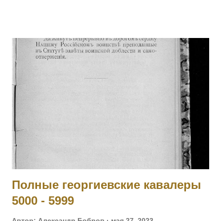
Позже, с поручиком того же полка Александром Игнатьевым
пробрался на занятую немцами территорию, нашел знамя
и доставил его к своим. Пожалован лично Государем
Императором в Царском Селе (в Александровском дворце)
12 ноября 1914 г. Получил также золотые часы с
Государственным гербом и цепочкой. 25.02.1915 при д.
Березины, получив ранение, был эвакуирован в госпиталь и
больше в полк не возвращался. Произведен в прапорщики.
На август 1916 года находился в 188-м пех. запасном
полку. Имеет кресты 2 ст. No 446, 3 ст. № 17033 и 4 ст. №
121138 за Русско-Японскую войну. [II-452] Знаменщик
подпрапорщик Никифор Удалых, сражаясь с германск...
Полные георгиевские кавалеры
5000 - 5999
Автор:
Александр Бобров
мая 27, 2023