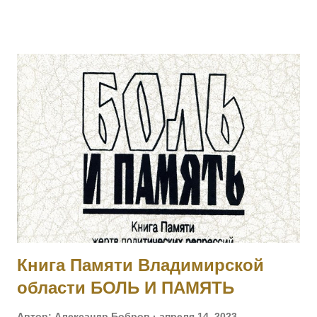
стр. полк, ст. унтер-офицер. За то, что в бою 17.03.1915, за
убылью ротного командира, принял командование ротой,
примером отличной храбрости и мужества, ободрял своих
подчиненных и увлек их за собой в атаку, заняв
укрепленные окопы противника. [II-8075, III-52277, IV-93711]
3002 КАТКОВ Моисей — 4 Финляндский стр. полк,
подпрапорщик. За то, что в бою 6.02.1915, за убылью
ротного командира, принял командование ротой, и своей
распорядительностью удержал порядок и отбил атаку
противника, с большим для него уроном. Произведен в
прапорщики за боевые отличия приказом
Главнокомандующего армиями Юго-Западного фронта No
546 от 30.04.1915. [II-...
Книга Памяти Владимирской
области БОЛЬ И ПАМЯТЬ
Автор:
Александр Бобров
апреля 14, 2023