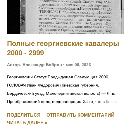
Главнокомандующего армиями Юго-Западного фронта №
890 от 19.07.1915. [II-3310, IV-95236] 6004 - 6006 Фамилия
не установлена. 6007 ГОЛЕН Семен Викентьевич — 9
отдельная саперная рота, ст. унтер-офицер. За то, чт...
Полные георгиевские кавалеры
2000 - 2999
Автор:
Александр Бобров
мая 06, 2023
Георгиевский Статут Предыдущая Следующая 2000
ГОЛОВАЧ Иван Федорович (Киевская губерния,
Бердичевский уезд, Малочернятинская волость) — Л.гв.
Преображенский полк, подпрапорщик. За то, что в бою с
австрийцами 22.10.1914 под Ивангородом ротный
ПОДЕЛИТЬСЯ
ОТПРАВИТЬ КОММЕНТАРИЙ
командир поручик граф Татищев выбыл из строя
ЧИТАТЬ ДАЛЕЕ »
вследствие ранения. Головач, не растерявшись, тотчас же