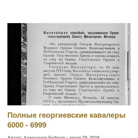
товарищей. [II-2239] 1013 КИЯШКО Ефим Иванович (стан.
Удобная) — 12 Кубанский пластунский батальон,
фельдфебель. За то, что в бою 12.05.1915 под с.
Дунковицы, командуя полусотней, выбил противника из
укрепленной позиции, где и был ранен. [II-6482, III-28528]
1014 - 1015 Фамилия не установлена. 1016 ШВОРНЕВ Иван
Семенович — ст. унтер-офицер. За отличия, оказанные в
делах против неприятеля. На 1916 год был ст. унтер-
офицером 281 пех. запасного батальона, при нахождении
на излечении в 19 Пятигорском лазарете ВЗС. [IV-210717]
1017 - 1019 Фамилия не установлена. 1020 ШИШКИН
Николай Семенович — 243 пех. Холмский полк, 13 ...
Полные георгиевские кавалеры
6000 - 6999
Автор:
Александр Бобров
июля 29, 2024