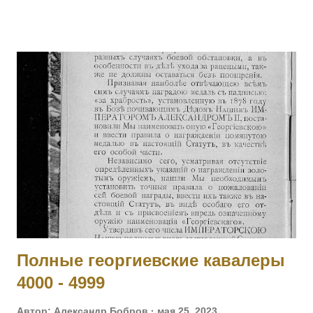
принял на себя командование ротой, повел ее спешно в
наступление и занял близлежащую деревню, выбив
австрийцев из их окопов. Имеет кресты 2 ст. No 157, 3 ст. No
5538 и 4 ст. No 97018 за Русско-Японскую войну, медали 3
ст. No 11473, 4 ст. No 1124. 2001 ОРЕЛ Яков — Л.гв.
Павловский полк, 7 рота, подпрапорщик. За то, что в бою
4.11.1914 у д. Янгрот, за убылью из строя всех господ
офицеров, принял на себя командование ротой, сохранил
порядок в роте и отразил ожесточенную атаку противнику.
[II-992, III-8460, IV-5177] 2002 КОБЫЛЕЦКИЙ Лев Орестович
— Л.гв. Московский полк, команда конных разведчиков, ст.
унтер-офицер. За отличие в боях с 6 по 10.11.19...
Полные георгиевские кавалеры
4000 - 4999
Автор:
Александр Бобров
мая 25, 2023