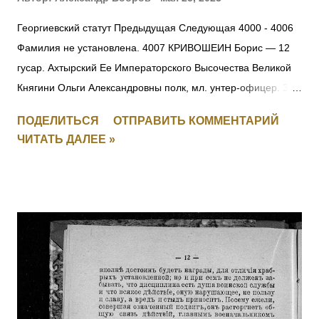
Георгиевский статут Предыдущая Следующая 4000 - 4006
Фамилия не установлена. 4007 КРИВОШЕИН Борис — 12
гусар. Ахтырский Ее Императорского Высочества Великой
Княгини Ольги Александровны полк, мл. унтер-офицер. За
отличия, оказанные в делах против неприятеля. [+
ПОДЕЛИТЬСЯ
ОТПРАВИТЬ КОММЕНТАРИЙ
Заменен, IV-271156] 4008 Фамилия не установлена. 4009
ЧИТАТЬ ДАЛЕЕ »
ПЕРЕТЫКИН Василий Васильевич (стан. Челябинская) — 3
Уфимско-Самарский каз. полк, ст. урядник. За отличия,
оказанные в делах против неприятеля. [II-2443, III-19449,
IV-146012] 4010 - 4011 Фамилия не установлена. 4012
ЛАРИН Николай — 21 саперный батальон, 2 рота, мл.
унтер-офицер. За мужество и храбрость в боях с
австрийцами с 29.05 по 16.06.1915. 4013 БОГДАНОВ
Василий — 293 пех. Ижорский полк, 2 рота, ст. унтер-
офицер. За мужество и храбрость в боях с австрийцами с