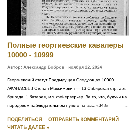
23 по 29.05.1915. 4014 СЕРГЕЕВ Василий — 295 пех.
Свирский полк, 11 рота, подпрапорщик. За отличие в боях с
23 по 28.06.1915. 4015 ДЕМЯНОВ Петр — 295 пех.
Свирский полк, пулеметная команда, фельдфебель. За от...
Полные георгиевские кавалеры
10000 - 10999
Автор:
Александр Бобров
ноября 22, 2024
Георгиевский статут Предыдущая Следующая 10000
АФАНАСЬЕВ Степан Максимович — 13 Сибирская стр. арт.
бригада, 1 батарея, мл. фейерверкер. За то, что, будучи на
передовом наблюдательном пункте на выс. «348»,
6.09.1916, под ураганным огнемт яжелой и легкой
ПОДЕЛИТЬСЯ
ОТПРАВИТЬ КОММЕНТАРИЙ
неприятельской артиллерии, а также подвергаясь
ЧИТАТЬ ДАЛЕЕ »
ружейному и пулеметному обстрелу, открыл движение