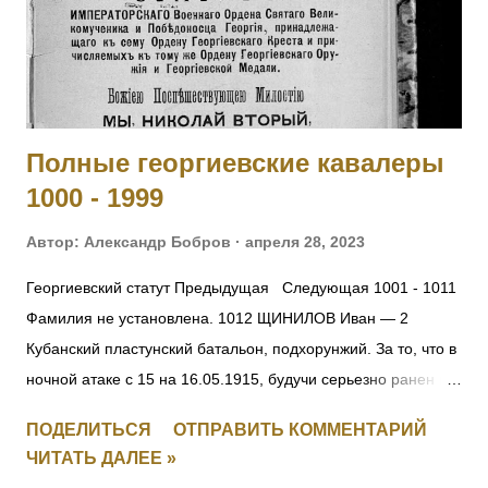
Решение ЦК ВКП(б) от 2.07.37 г. 94. – ОБ
АНТИСОВЕТСКИХ ЭЛЕМЕНТАХ О ВНЕСЕНИИ
ИЗМЕНЕНИЙ В ДЕЙСТВУЮЩИЕ УГОЛОВНО-
ПРОЦЕССУАЛЬНЫЕ КОДЕКСЫ СОЮЗНЫХ РЕСПУБЛИК -
Постановление ЦИК СССР 14 сентября 1937 г. ОБ
Полные георгиевские кавалеры
ОПЕРАЦИИ ПО РЕПРЕССИРОВАНИЮ БЫВШИХ КУЛАКОВ,
1000 - 1999
УГОЛОВНИКОВ И ДР. АНТИСОВЕТСКИХ ЭЛЕМЕНТОВ Из
оперативного приказа на...
Автор:
Александр Бобров
апреля 28, 2023
Георгиевский статут Предыдущая Следующая 1001 - 1011
Фамилия не установлена. 1012 ЩИНИЛОВ Иван — 2
Кубанский пластунский батальон, подхорунжий. За то, что в
ночной атаке с 15 на 16.05.1915, будучи серьезно ранен в
руку, остался в строю до конца боя и, несмотря на рану и
ПОДЕЛИТЬСЯ
ОТПРАВИТЬ КОММЕНТАРИЙ
пулеметный огонь противника, первым взошел на
ЧИТАТЬ ДАЛЕЕ »
неприятельский берег, чем и увлек за собой своих