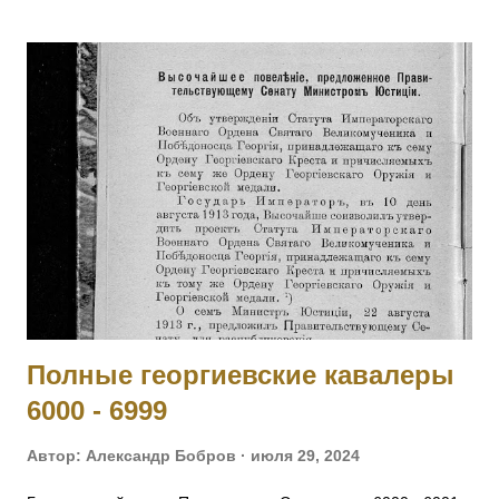
Удобная) — 12 Кубанский пластунский батальон,
фельдфебель. За то, что в бою 12.05.1915 под с.
Дунковицы, командуя полусотней, выбил противника из
укрепленной позиции, где и был ранен. [II-6482, III-28528]
1014 - 1015 Фамилия не установлена. 1016 ШВОРНЕВ Иван
Семенович — ст. унтер-офицер. За отличия, оказанные в
делах против неприятеля. На 1916 год был ст. унтер-
офицером 281 пех. запасного батальона, при нахождении
на излечении в 19 Пятигорском лазарете ВЗС. [IV-210717]
1017 - 1019 Фамилия не установлена. 1020 ШИШКИН
Николай Семенович — 243 пех. Холмский полк, 13 ...
Полные георгиевские кавалеры
6000 - 6999
Автор:
Александр Бобров
июля 29, 2024