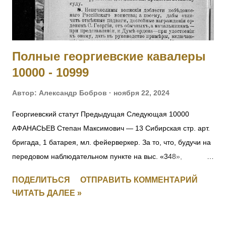
Свирский полк, 11 рота, подпрапорщик. За отличие в боях с
23 по 28.06.1915. 4015 ДЕМЯНОВ Петр — 295 пех.
Свирский полк, пулеметная команда, фельдфебель. За от...
Полные георгиевские кавалеры
10000 - 10999
Автор:
Александр Бобров
ноября 22, 2024
Георгиевский статут Предыдущая Следующая 10000
АФАНАСЬЕВ Степан Максимович — 13 Сибирская стр. арт.
бригада, 1 батарея, мл. фейерверкер. За то, что, будучи на
передовом наблюдательном пункте на выс. «348»,
6.09.1916, под ураганным огнемт яжелой и легкой
ПОДЕЛИТЬСЯ
ОТПРАВИТЬ КОММЕНТАРИЙ
неприятельской артиллерии, а также подвергаясь
ЧИТАТЬ ДАЛЕЕ »
ружейному и пулеметному обстрелу, открыл движение
неприятеля и корректировал огонь батареи, чем