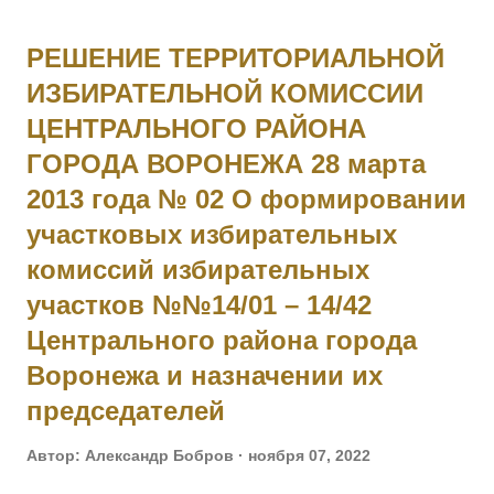
способствовал отбитию атаки неприятеля, будучи ранен на
наблюдательном пункте, не оставил егод о отбития атаки.
РЕШЕНИЕ ТЕРРИТОРИАЛЬНОЙ
10001 Фамилия не установлена. 10002 ЮНКЕР Людвиг
ИЗБИРАТЕЛЬНОЙ КОМИССИИ
внебрачный — 1 Усть-Двинский латышский стр. батальон, 1
ЦЕНТРАЛЬНОГО РАЙОНА
рота, подпрапорщик. За то, что в бою 5.07.1916, при атакеу
крепленной горки противника, восточнее д. Леп, будучи
ГОРОДА ВОРОНЕЖА 28 марта
послан сос воим взводом для разведки о результате
2013 года № 02 О формировании
артиллерийской подготовки, примером личной храбрости
участковых избирательных
увлек за собой свой взвод, под губительным огнем его
комиссий избирательных
ворвался в неприятельский окоп, где продолжало
участков №№14/01 – 14/42
ставаться, несмотря на то, что был серьезно ранен, до тех
Центрального района города
пор, пока...
Воронежа и назначении их
председателей
Автор:
Александр Бобров
ноября 07, 2022