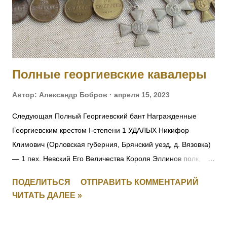
Полные георгиевские кавалеры
Автор:
Александр Бобров
апреля 15, 2023
Следующая Полный Георгиевский бант Награжденные
Георгиевским крестом I-степени 1 УДАЛЫХ Никифор
Климович (Орловская губерния, Брянский уезд, д. Вязовка)
— 1 пех. Невский Его Величества Короля Эллинов полк,
фельдфебель-подпрапорщик. За то, что при отступлении
ПОДЕЛИТЬСЯ
ОТПРАВИТЬ КОММЕНТАРИЙ
полка в Восточной Пруссии в середине августа 1914 г.
ЧИТАТЬ ДАЛЕЕ »
зарыл полковое знамя, дабы оно не досталось врагу.
Позже, с поручиком того же полка Александром Игнатьевым