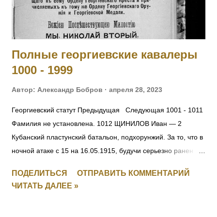
АНТИСОВЕТСКИХ ЭЛЕМЕНТАХ О ВНЕСЕНИИ
ИЗМЕНЕНИЙ В ДЕЙСТВУЮЩИЕ УГОЛОВНО-
ПРОЦЕССУАЛЬНЫЕ КОДЕКСЫ СОЮЗНЫХ РЕСПУБЛИК -
Постановление ЦИК СССР 14 сентября 1937 г. ОБ
Полные георгиевские кавалеры
ОПЕРАЦИИ ПО РЕПРЕССИРОВАНИЮ БЫВШИХ КУЛАКОВ,
1000 - 1999
УГОЛОВНИКОВ И ДР. АНТИСОВЕТСКИХ ЭЛЕМЕНТОВ Из
оперативного приказа на...
Автор:
Александр Бобров
апреля 28, 2023
Георгиевский статут Предыдущая Следующая 1001 - 1011
Фамилия не установлена. 1012 ЩИНИЛОВ Иван — 2
Кубанский пластунский батальон, подхорунжий. За то, что в
ночной атаке с 15 на 16.05.1915, будучи серьезно ранен в
руку, остался в строю до конца боя и, несмотря на рану и
ПОДЕЛИТЬСЯ
ОТПРАВИТЬ КОММЕНТАРИЙ
пулеметный огонь противника, первым взошел на
ЧИТАТЬ ДАЛЕЕ »
неприятельский берег, чем и увлек за собой своих
товарищей. [II-2239] 1013 КИЯШКО Ефим Иванович (стан.