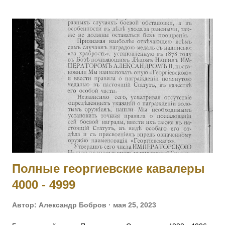
наступление и занял близлежащую деревню, выбив
австрийцев из их окопов. Имеет кресты 2 ст. No 157, 3 ст. No
5538 и 4 ст. No 97018 за Русско-Японскую войну, медали 3
ст. No 11473, 4 ст. No 1124. 2001 ОРЕЛ Яков — Л.гв.
Павловский полк, 7 рота, подпрапорщик. За то, что в бою
4.11.1914 у д. Янгрот, за убылью из строя всех господ
офицеров, принял на себя командование ротой, сохранил
порядок в роте и отразил ожесточенную атаку противнику.
[II-992, III-8460, IV-5177] 2002 КОБЫЛЕЦКИЙ Лев Орестович
— Л.гв. Московский полк, команда конных разведчиков, ст.
унтер-офицер. За отличие в боях с 6 по 10.11.19...
Полные георгиевские кавалеры
4000 - 4999
Автор:
Александр Бобров
мая 25, 2023