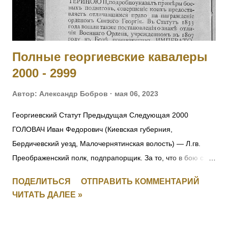
890 от 19.07.1915. [II-3310, IV-95236] 6004 - 6006 Фамилия
не установлена. 6007 ГОЛЕН Семен Викентьевич — 9
отдельная саперная рота, ст. унтер-офицер. За то, чт...
Полные георгиевские кавалеры
2000 - 2999
Автор:
Александр Бобров
мая 06, 2023
Георгиевский Статут Предыдущая Следующая 2000
ГОЛОВАЧ Иван Федорович (Киевская губерния,
Бердичевский уезд, Малочернятинская волость) — Л.гв.
Преображенский полк, подпрапорщик. За то, что в бою с
австрийцами 22.10.1914 под Ивангородом ротный
ПОДЕЛИТЬСЯ
ОТПРАВИТЬ КОММЕНТАРИЙ
командир поручик граф Татищев выбыл из строя
ЧИТАТЬ ДАЛЕЕ »
вследствие ранения. Головач, не растерявшись, тотчас же
принял на себя командование ротой, повел ее спешно в