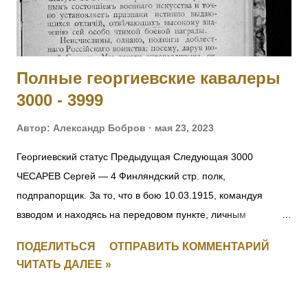
Рыльский полк, пулеметная команда, ст. унтер-офицер. За
отличие в бою 27.09.1915. 5011 - 5012 Фамилия не
установлена. 5013 БАММАТОВ Бийглыч — 2 Дагестанский
конны...
Полные георгиевские кавалеры
3000 - 3999
Автор:
Александр Бобров
мая 23, 2023
Георгиевский статус Предыдущая Следующая 3000
ЧЕСАРЕВ Сергей — 4 Финляндский стр. полк,
подпрапорщик. За то, что в бою 10.03.1915, командуя
взводом и находясь на передовом пункте, личным
мужеством и храбростью, содействовал успеху контратаки,
ПОДЕЛИТЬСЯ
ОТПРАВИТЬ КОММЕНТАРИЙ
отбил противника и удержал за собой позицию. [II-8059, III-
ЧИТАТЬ ДАЛЕЕ »
52383, IV-53035] 3001 СМИРНОВ Федул — 4 Финляндский
стр. полк, ст. унтер-офицер. За то, что в бою 17.03.1915, за