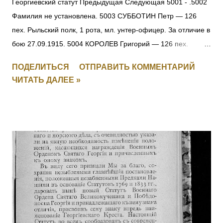
Георгиевский статут Предыдущая Следующая 5001 - .5002
Фамилия не установлена. 5003 СУББОТИН Петр — 126
пех. Рыльский полк, 1 рота, мл. унтер-офицер. За отличие в
бою 27.09.1915. 5004 КОРОЛЕВ Григорий — 126 пех.
Рыльский полк, 1 рота, ефрейтор. За отличие в бою
ПОДЕЛИТЬСЯ
ОТПРАВИТЬ КОММЕНТАРИЙ
27.09.1915. 5005 ПОЛОМАРЧУК Николай — 126 пех.
ЧИТАТЬ ДАЛЕЕ »
Рыльский полк, 5 рота, фельдфебель. За отличие в бою
27.09.1915. 5006 ДУБЕНЧУК Петр — 126 пех. Рыльский
полк, 5 рота, ст. унтер-офицер. За отличие в бою
27.09.1915. 5007 ЧЕРУХА Яков — 126 пех. Рыльский полк,
11 рота, ст. унтер-офицер. За отличие в бою 27.09.1915.
5008 КЛОПЧУК Василий — 126 пех. Рыльский полк, 16 рота,
мл. унтер-офицер. За отличие в бою 27.09.1915. 5009
МОНЧАРУК Сильвестр — 126 пех. Рыльский полк,
пулеметная команда, ст. унтер-офицер. За отличие в бою
27.09.1915. 5010 ОБЕДЗИНСКИЙ Игнатий — 126 пех.