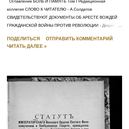
Оглавление БОЛЬ И ПАМЯТЬ Том I Редакционная
коллегия СЛОВО К ЧИТАТЕЛЮ - А.Солдатов
СВИДЕТЕЛЬСТВУЮТ ДОКУМЕНТЫ ОБ АРЕСТЕ ВОЖДЕЙ
ГРАЖДАНСКОЙ ВОЙНЫ ПРОТИВ РЕВОЛЮЦИИ - Декрет
СНК 28 ноября 1917 г. О КРАСНОМ ТЕРРОРЕ -
ПОДЕЛИТЬСЯ
ОТПРАВИТЬ КОММЕНТАРИЙ
Постановление СНК 5 сентября 1918 г. ЛЕНИН —
ЧИТАТЬ ДАЛЕЕ »
МОЛОТОВУ: для членов Политбюро ОБ ОСОБОМ
СОВЕЩАНИИ ПРИ НАРОДНОМ КОМИССАРЕ ВНУТРЕННИХ
ДЕЛ СОЮЗА ССР - Постановление ЦИК и СНК СССР 5
ноября 1934 г. О ПОРЯДКЕ ВЕДЕНИЯ ДЕЛ О ПОДГОТОВКЕ
ИЛИ СОВЕРШЕНИИ ТЕРРОРИСТИЧЕСКИХ АКТОВ -
Постановление Президиума ЦИК СССР 1 декабря 1934 г. О
ВНЕСЕНИИ ИЗМЕНЕНИЙ В ДЕЙСТВУЮЩИЕ УГОЛОВНО-
ПРОЦЕССУАЛЬНЫЕ КОДЕКСЫ СОЮЗНЫХ РЕСПУБЛИК -
Постановление ЦИК и СНК СССР 1 декабря 1934 г.
Решение ЦК ВКП(б) от 2.07.37 г. 94. – ОБ