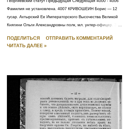
Георгиевский статут Предыдущая Следующая 4000 - 4006
Фамилия не установлена. 4007 КРИВОШЕИН Борис — 12
гусар. Ахтырский Ее Императорского Высочества Великой
Княгини Ольги Александровны полк, мл. унтер-офицер. За
отличия, оказанные в делах против неприятеля. [+
ПОДЕЛИТЬСЯ
ОТПРАВИТЬ КОММЕНТАРИЙ
Заменен, IV-271156] 4008 Фамилия не установлена. 4009
ЧИТАТЬ ДАЛЕЕ »
ПЕРЕТЫКИН Василий Васильевич (стан. Челябинская) — 3
Уфимско-Самарский каз. полк, ст. урядник. За отличия,
оказанные в делах против неприятеля. [II-2443, III-19449,
IV-146012] 4010 - 4011 Фамилия не установлена. 4012
ЛАРИН Николай — 21 саперный батальон, 2 рота, мл.
унтер-офицер. За мужество и храбрость в боях с
австрийцами с 29.05 по 16.06.1915. 4013 БОГДАНОВ
Василий — 293 пех. Ижорский полк, 2 рота, ст. унтер-
офицер. За мужество и храбрость в боях с австрийцами с
23 по 29.05.1915. 4014 СЕРГЕЕВ Василий — 295 пех.