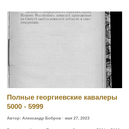
пробрался на занятую немцами территорию, нашел знамя
и доставил его к своим. Пожалован лично Государем
Императором в Царском Селе (в Александровском дворце)
12 ноября 1914 г. Получил также золотые часы с
Государственным гербом и цепочкой. 25.02.1915 при д.
Березины, получив ранение, был эвакуирован в госпиталь и
больше в полк не возвращался. Произведен в прапорщики.
На август 1916 года находился в 188-м пех. запасном
полку. Имеет кресты 2 ст. No 446, 3 ст. № 17033 и 4 ст. №
121138 за Русско-Японскую войну. [II-452] Знаменщик
подпрапорщик Никифор Удалых, сражаясь с германск...
Полные георгиевские кавалеры
5000 - 5999
Автор:
Александр Бобров
мая 27, 2023