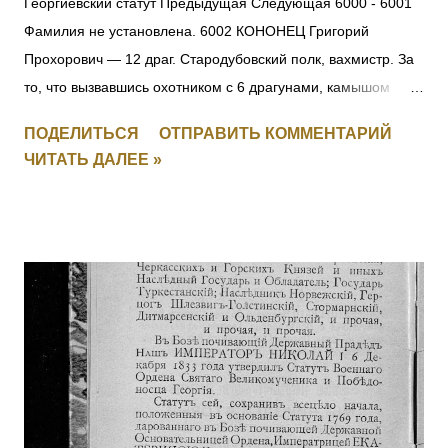
Георгиевский статут Предыдущая Следующая 6000 - 6001
Фамилия не установлена. 6002 КОНОНЕЦ Григорий
Прохорович — 12 драг. Стародубовский полк, вахмистр. За
то, что вызвавшись охотником с 6 драгунами, камышом
пробрался до окопов противника, где выяснил их
ПОДЕЛИТЬСЯ
ОТПРАВИТЬ КОММЕНТАРИЙ
расположение и движение противника на переправе, заняв
ЧИТАТЬ ДАЛЕЕ »
переправу, прикрыл отступление эскадрона, потеряв только
одного драгуна. [+ Повторно, I-1626, II-3408, III-135621, IV-
694497] 6003 УЛАСЮК-ВЛАСЮК Илья Максимович — 232
пех. Радомысльский полк, 10 рота, фельдфебель. За
отличие в бою 24.05.1915 под с. Старжава, когда за убылью
офицеров, командуя ротой, при отходе частей войск боевой
линии, восстановил порядок в роте, бросился с ней в атаку
и задержал наступавшего противника. Произведен в
прапорщики за боевые отличия приказом
Главнокомандующего армиями Юго-Западного фронта №