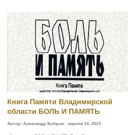
убылью ротного командира, принял командование ротой,
примером отличной храбрости и мужества, ободрял своих
подчиненных и увлек их за собой в атаку, заняв
укрепленные окопы противника. [II-8075, III-52277, IV-93711]
3002 КАТКОВ Моисей — 4 Финляндский стр. полк,
подпрапорщик. За то, что в бою 6.02.1915, за убылью
ротного командира, принял командование ротой, и своей
распорядительностью удержал порядок и отбил атаку
противника, с большим для него уроном. Произведен в
прапорщики за боевые отличия приказом
Главнокомандующего армиями Юго-Западного фронта No
546 от 30.04.1915. [II-...
Книга Памяти Владимирской
области БОЛЬ И ПАМЯТЬ
Автор:
Александр Бобров
апреля 14, 2023