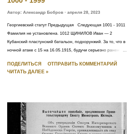
1000 - 1999
оперативного приказа на...
Автор:
Александр Бобров
апреля 28, 2023
Георгиевский статут Предыдущая Следующая 1001 - 1011
Фамилия не установлена. 1012 ЩИНИЛОВ Иван — 2
Кубанский пластунский батальон, подхорунжий. За то, что в
ночной атаке с 15 на 16.05.1915, будучи серьезно ранен в
руку, остался в строю до конца боя и, несмотря на рану и
ПОДЕЛИТЬСЯ
ОТПРАВИТЬ КОММЕНТАРИЙ
пулеметный огонь противника, первым взошел на
ЧИТАТЬ ДАЛЕЕ »
неприятельский берег, чем и увлек за собой своих
товарищей. [II-2239] 1013 КИЯШКО Ефим Иванович (стан.
Удобная) — 12 Кубанский пластунский батальон,
фельдфебель. За то, что в бою 12.05.1915 под с.
Дунковицы, командуя полусотней, выбил противника из
укрепленной позиции, где и был ранен. [II-6482, III-28528]
1014 - 1015 Фамилия не установлена. 1016 ШВОРНЕВ Иван
Семенович — ст. унтер-офицер. За отличия, оказанные в