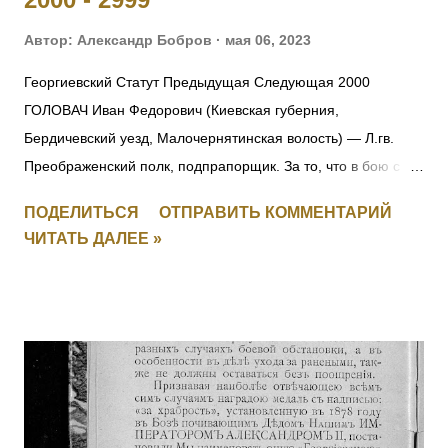
Автор:
Александр Бобров
мая 06, 2023
Георгиевский Статут Предыдущая Следующая 2000
ГОЛОВАЧ Иван Федорович (Киевская губерния,
Бердичевский уезд, Малочернятинская волость) — Л.гв.
Преображенский полк, подпрапорщик. За то, что в бою с
австрийцами 22.10.1914 под Ивангородом ротный
ПОДЕЛИТЬСЯ
ОТПРАВИТЬ КОММЕНТАРИЙ
командир поручик граф Татищев выбыл из строя
ЧИТАТЬ ДАЛЕЕ »
вследствие ранения. Головач, не растерявшись, тотчас же
принял на себя командование ротой, повел ее спешно в
наступление и занял близлежащую деревню, выбив
австрийцев из их окопов. Имеет кресты 2 ст. No 157, 3 ст. No
5538 и 4 ст. No 97018 за Русско-Японскую войну, медали 3
ст. No 11473, 4 ст. No 1124. 2001 ОРЕЛ Яков — Л.гв.
Павловский полк, 7 рота, подпрапорщик. За то, что в бою
4.11.1914 у д. Янгрот, за убылью из строя всех господ