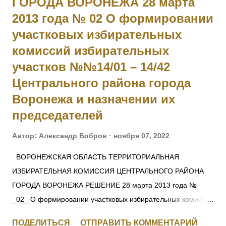
ГОРОДА ВОРОНЕЖА 28 марта
послан сос воим взводом для разведки о результате
2013 года № 02 О формировании
артиллерийской подготовки, примером личной храбрости
участковых избирательных
увлек за собой свой взвод, под губительным огнем его
комиссий избирательных
ворвался в неприятельский окоп, где продолжало
участков №№14/01 – 14/42
ставаться, несмотря на то, что был серьезно ранен, до тех
Центрального района города
пор, пока...
Воронежа и назначении их
председателей
Автор:
Александр Бобров
ноября 07, 2022
ВОРОНЕЖСКАЯ ОБЛАСТЬ ТЕРРИТОРИАЛЬНАЯ
ИЗБИРАТЕЛЬНАЯ КОМИССИЯ ЦЕНТРАЛЬНОГО РАЙОНА
ГОРОДА ВОРОНЕЖА РЕШЕНИЕ 28 марта 2013 года №
_02_ О формировании участковых избирательных комиссий
избирательных участков №№14/01 – 14/42 Центрального
ПОДЕЛИТЬСЯ
ОТПРАВИТЬ КОММЕНТАРИЙ