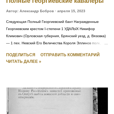
Полные георгиевские кавалеры
Автор:
Александр Бобров
апреля 15, 2023
Следующая Полный Георгиевский бант Награжденные
Георгиевским крестом I-степени 1 УДАЛЫХ Никифор
Климович (Орловская губерния, Брянский уезд, д. Вязовка)
— 1 пех. Невский Его Величества Короля Эллинов полк,
фельдфебель-подпрапорщик. За то, что при отступлении
ПОДЕЛИТЬСЯ
ОТПРАВИТЬ КОММЕНТАРИЙ
полка в Восточной Пруссии в середине августа 1914 г.
ЧИТАТЬ ДАЛЕЕ »
зарыл полковое знамя, дабы оно не досталось врагу.
Позже, с поручиком того же полка Александром Игнатьевым
пробрался на занятую немцами территорию, нашел знамя
и доставил его к своим. Пожалован лично Государем
Императором в Царском Селе (в Александровском дворце)
12 ноября 1914 г. Получил также золотые часы с
Государственным гербом и цепочкой. 25.02.1915 при д.