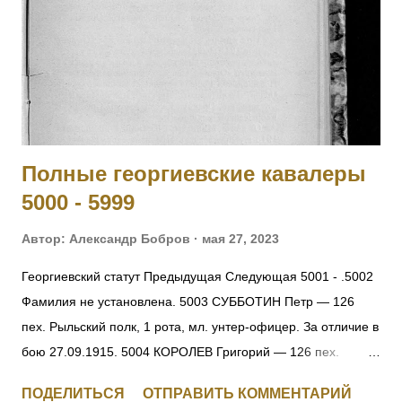
Березины, получив ранение, был эвакуирован в госпиталь и
больше в полк не возвращался. Произведен в прапорщики.
На август 1916 года находился в 188-м пех. запасном
полку. Имеет кресты 2 ст. No 446, 3 ст. № 17033 и 4 ст. №
121138 за Русско-Японскую войну. [II-452] Знаменщик
подпрапорщик Никифор Удалых, сражаясь с германск...
Полные георгиевские кавалеры
5000 - 5999
Автор:
Александр Бобров
мая 27, 2023
Георгиевский статут Предыдущая Следующая 5001 - .5002
Фамилия не установлена. 5003 СУББОТИН Петр — 126
пех. Рыльский полк, 1 рота, мл. унтер-офицер. За отличие в
бою 27.09.1915. 5004 КОРОЛЕВ Григорий — 126 пех.
Рыльский полк, 1 рота, ефрейтор. За отличие в бою
ПОДЕЛИТЬСЯ
ОТПРАВИТЬ КОММЕНТАРИЙ