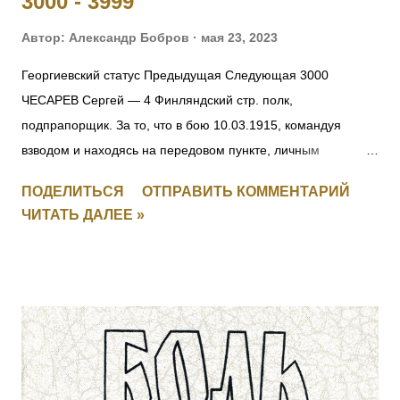
3000 - 3999
Автор:
Александр Бобров
мая 23, 2023
Георгиевский статус Предыдущая Следующая 3000
ЧЕСАРЕВ Сергей — 4 Финляндский стр. полк,
подпрапорщик. За то, что в бою 10.03.1915, командуя
взводом и находясь на передовом пункте, личным
мужеством и храбростью, содействовал успеху контратаки,
ПОДЕЛИТЬСЯ
ОТПРАВИТЬ КОММЕНТАРИЙ
отбил противника и удержал за собой позицию. [II-8059, III-
ЧИТАТЬ ДАЛЕЕ »
52383, IV-53035] 3001 СМИРНОВ Федул — 4 Финляндский
стр. полк, ст. унтер-офицер. За то, что в бою 17.03.1915, за
убылью ротного командира, принял командование ротой,
примером отличной храбрости и мужества, ободрял своих
подчиненных и увлек их за собой в атаку, заняв
укрепленные окопы противника. [II-8075, III-52277, IV-93711]
3002 КАТКОВ Моисей — 4 Финляндский стр. полк,
подпрапорщик. За то, что в бою 6.02.1915, за убылью