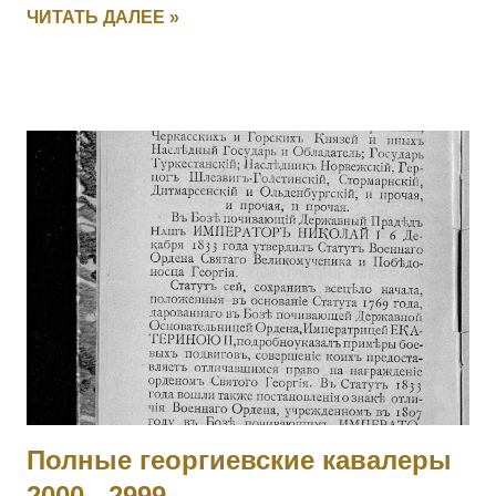
ЧИТАТЬ ДАЛЕЕ »
переправу, прикрыл отступление эскадрона, потеряв только
одного драгуна. [+ Повторно, I-1626, II-3408, III-135621, IV-
694497] 6003 УЛАСЮК-ВЛАСЮК Илья Максимович — 232
пех. Радомысльский полк, 10 рота, фельдфебель. За
отличие в бою 24.05.1915 под с. Старжава, когда за убылью
офицеров, командуя ротой, при отходе частей войск боевой
линии, восстановил порядок в роте, бросился с ней в атаку
и задержал наступавшего противника. Произведен в
прапорщики за боевые отличия приказом
Главнокомандующего армиями Юго-Западного фронта №
890 от 19.07.1915. [II-3310, IV-95236] 6004 - 6006 Фамилия
не установлена. 6007 ГОЛЕН Семен Викентьевич — 9
отдельная саперная рота, ст. унтер-офицер. За то, чт...
Полные георгиевские кавалеры
2000 - 2999