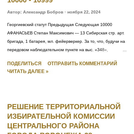
Автор:
Александр Бобров
ноября 22, 2024
Георгиевский статут Предыдущая Следующая 10000
АФАНАСЬЕВ Степан Максимович — 13 Сибирская стр. арт.
бригада, 1 батарея, мл. фейерверкер. За то, что, будучи на
передовом наблюдательном пункте на выс. «348»,
6.09.1916, под ураганным огнемт яжелой и легкой
ПОДЕЛИТЬСЯ
ОТПРАВИТЬ КОММЕНТАРИЙ
неприятельской артиллерии, а также подвергаясь
ЧИТАТЬ ДАЛЕЕ »
ружейному и пулеметному обстрелу, открыл движение
неприятеля и корректировал огонь батареи, чем
способствовал отбитию атаки неприятеля, будучи ранен на
наблюдательном пункте, не оставил егод о отбития атаки.
РЕШЕНИЕ ТЕРРИТОРИАЛЬНОЙ
10001 Фамилия не установлена. 10002 ЮНКЕР Людвиг
ИЗБИРАТЕЛЬНОЙ КОМИССИИ
внебрачный — 1 Усть-Двинский латышский стр. батальон, 1
ЦЕНТРАЛЬНОГО РАЙОНА
рота, подпрапорщик. За то, что в бою 5.07.1916, при атакеу
крепленной горки противника, восточнее д. Леп, будучи