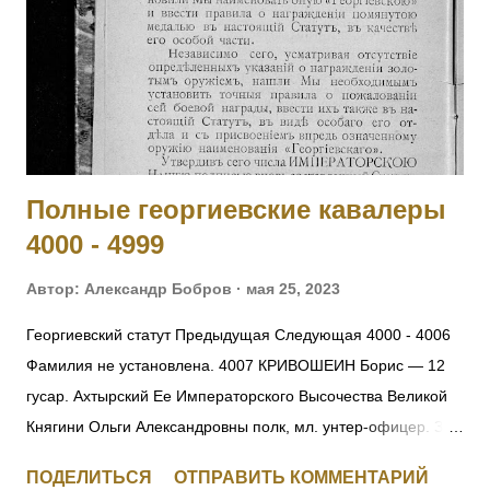
офицеров, принял на себя командование ротой, сохранил
порядок в роте и отразил ожесточенную атаку противнику.
[II-992, III-8460, IV-5177] 2002 КОБЫЛЕЦКИЙ Лев Орестович
— Л.гв. Московский полк, команда конных разведчиков, ст.
унтер-офицер. За отличие в боях с 6 по 10.11.19...
Полные георгиевские кавалеры
4000 - 4999
Автор:
Александр Бобров
мая 25, 2023
Георгиевский статут Предыдущая Следующая 4000 - 4006
Фамилия не установлена. 4007 КРИВОШЕИН Борис — 12
гусар. Ахтырский Ее Императорского Высочества Великой
Княгини Ольги Александровны полк, мл. унтер-офицер. За
отличия, оказанные в делах против неприятеля. [+
ПОДЕЛИТЬСЯ
ОТПРАВИТЬ КОММЕНТАРИЙ
Заменен, IV-271156] 4008 Фамилия не установлена. 4009