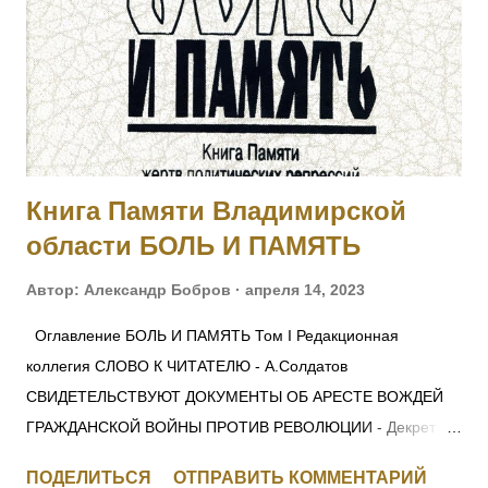
ротного командира, принял командование ротой, и своей
распорядительностью удержал порядок и отбил атаку
противника, с большим для него уроном. Произведен в
прапорщики за боевые отличия приказом
Главнокомандующего армиями Юго-Западного фронта No
546 от 30.04.1915. [II-...
Книга Памяти Владимирской
области БОЛЬ И ПАМЯТЬ
Автор:
Александр Бобров
апреля 14, 2023
Оглавление БОЛЬ И ПАМЯТЬ Том I Редакционная
коллегия СЛОВО К ЧИТАТЕЛЮ - А.Солдатов
СВИДЕТЕЛЬСТВУЮТ ДОКУМЕНТЫ ОБ АРЕСТЕ ВОЖДЕЙ
ГРАЖДАНСКОЙ ВОЙНЫ ПРОТИВ РЕВОЛЮЦИИ - Декрет
СНК 28 ноября 1917 г. О КРАСНОМ ТЕРРОРЕ -
ПОДЕЛИТЬСЯ
ОТПРАВИТЬ КОММЕНТАРИЙ
Постановление СНК 5 сентября 1918 г. ЛЕНИН —