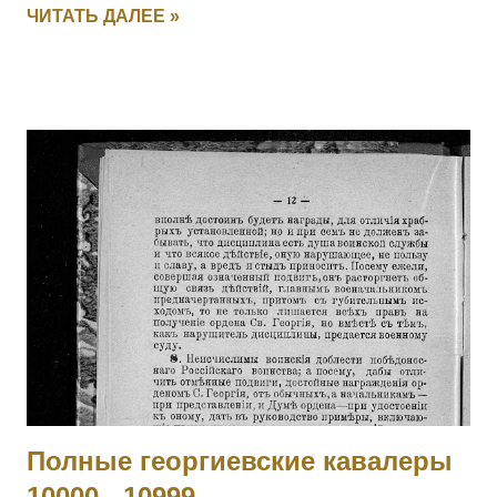
ЧИТАТЬ ДАЛЕЕ »
ПЕРЕТЫКИН Василий Васильевич (стан. Челябинская) — 3
Уфимско-Самарский каз. полк, ст. урядник. За отличия,
оказанные в делах против неприятеля. [II-2443, III-19449,
IV-146012] 4010 - 4011 Фамилия не установлена. 4012
ЛАРИН Николай — 21 саперный батальон, 2 рота, мл.
унтер-офицер. За мужество и храбрость в боях с
австрийцами с 29.05 по 16.06.1915. 4013 БОГДАНОВ
Василий — 293 пех. Ижорский полк, 2 рота, ст. унтер-
офицер. За мужество и храбрость в боях с австрийцами с
23 по 29.05.1915. 4014 СЕРГЕЕВ Василий — 295 пех.
Свирский полк, 11 рота, подпрапорщик. За отличие в боях с
23 по 28.06.1915. 4015 ДЕМЯНОВ Петр — 295 пех.
Свирский полк, пулеметная команда, фельдфебель. За от...
Полные георгиевские кавалеры
10000 - 10999