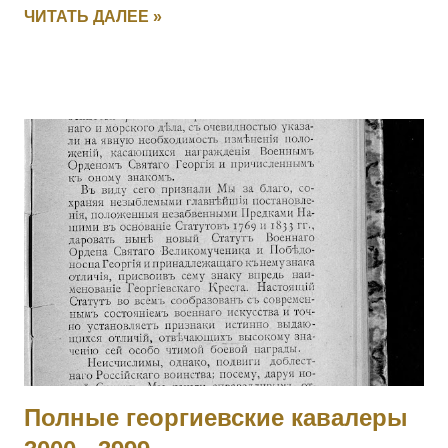
27.09.1915. 5005 ПОЛОМАРЧУК Николай — 126 пех.
ЧИТАТЬ ДАЛЕЕ »
Рыльский полк, 5 рота, фельдфебель. За отличие в бою
27.09.1915. 5006 ДУБЕНЧУК Петр — 126 пех. Рыльский
полк, 5 рота, ст. унтер-офицер. За отличие в бою
27.09.1915. 5007 ЧЕРУХА Яков — 126 пех. Рыльский полк,
11 рота, ст. унтер-офицер. За отличие в бою 27.09.1915.
5008 КЛОПЧУК Василий — 126 пех. Рыльский полк, 16 рота,
мл. унтер-офицер. За отличие в бою 27.09.1915. 5009
МОНЧАРУК Сильвестр — 126 пех. Рыльский полк,
пулеметная команда, ст. унтер-офицер. За отличие в бою
27.09.1915. 5010 ОБЕДЗИНСКИЙ Игнатий — 126 пех.
Рыльский полк, пулеметная команда, ст. унтер-офицер. За
отличие в бою 27.09.1915. 5011 - 5012 Фамилия не
установлена. 5013 БАММАТОВ Бийглыч — 2 Дагестанский
конны...
Полные георгиевские кавалеры