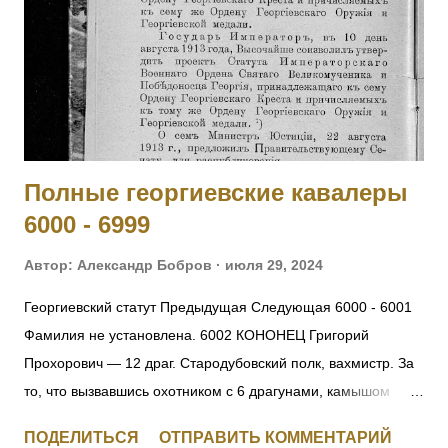
делах против неприятеля. На 1916 год был ст. унтер-
офицером 281 пех. запасного батальона, при нахождении
на излечении в 19 Пятигорском лазарете ВЗС. [IV-210717]
1017 - 1019 Фамилия не установлена. 1020 ШИШКИН
Николай Семенович — 243 пех. Холмский полк, 13 ...
Полные георгиевские кавалеры
6000 - 6999
Автор:
Александр Бобров
июля 29, 2024
Георгиевский статут Предыдущая Следующая 6000 - 6001
Фамилия не установлена. 6002 КОНОНЕЦ Григорий
Прохорович — 12 драг. Стародубовский полк, вахмистр. За
то, что вызвавшись охотником с 6 драгунами, камышом
пробрался до окопов противника, где выяснил их
ПОДЕЛИТЬСЯ
ОТПРАВИТЬ КОММЕНТАРИЙ
расположение и движение противника на переправе, заняв