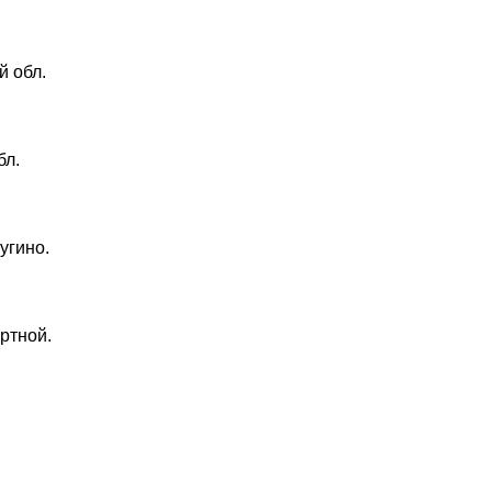
й обл.
бл.
угино.
ортной.