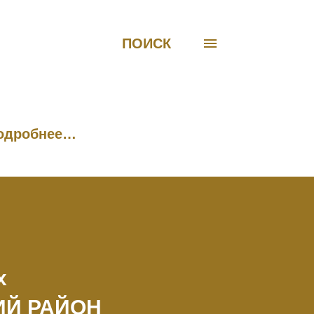
ПОИСК
одробнее…
х
ИЙ РАЙОН