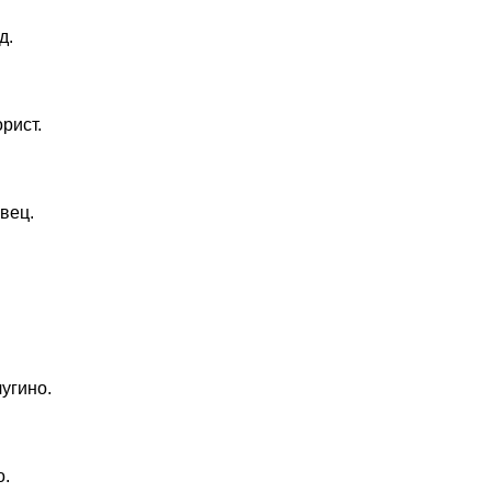
д.
рист.
овец.
чугино.
о.