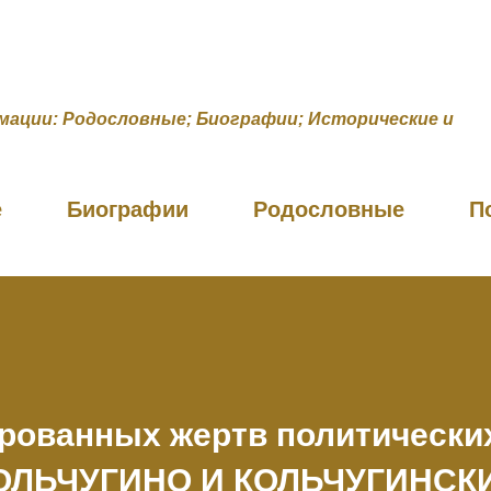
К основному контенту
мации: Родословные; Биографии; Исторические и
е
Биографии
Родословные
П
рованных жертв политически
КОЛЬЧУГИНО И КОЛЬЧУГИНСК