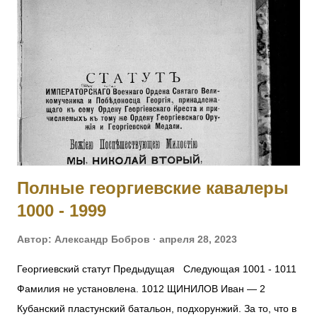
Постановление Президиума ЦИК СССР 1 декабря 1934 г. О
ВНЕСЕНИИ ИЗМЕНЕНИЙ В ДЕЙСТВУЮЩИЕ УГОЛОВНО-
ПРОЦЕССУАЛЬНЫЕ КОДЕКСЫ СОЮЗНЫХ РЕСПУБЛИК -
Постановление ЦИК и СНК СССР 1 декабря 1934 г.
Решение ЦК ВКП(б) от 2.07.37 г. 94. – ОБ
АНТИСОВЕТСКИХ ЭЛЕМЕНТАХ О ВНЕСЕНИИ
ИЗМЕНЕНИЙ В ДЕЙСТВУЮЩИЕ УГОЛОВНО-
ПРОЦЕССУАЛЬНЫЕ КОДЕКСЫ СОЮЗНЫХ РЕСПУБЛИК -
Постановление ЦИК СССР 14 сентября 1937 г. ОБ
Полные георгиевские кавалеры
ОПЕРАЦИИ ПО РЕПРЕССИРОВАНИЮ БЫВШИХ КУЛАКОВ,
1000 - 1999
УГОЛОВНИКОВ И ДР. АНТИСОВЕТСКИХ ЭЛЕМЕНТОВ Из
оперативного приказа на...
Автор:
Александр Бобров
апреля 28, 2023
Георгиевский статут Предыдущая Следующая 1001 - 1011
Фамилия не установлена. 1012 ЩИНИЛОВ Иван — 2
Кубанский пластунский батальон, подхорунжий. За то, что в