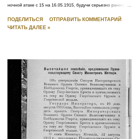
ночной атаке с 15 на 16.05.1915, будучи серьезно ранен в
руку, остался в строю до конца боя и, несмотря на рану и
ПОДЕЛИТЬСЯ
ОТПРАВИТЬ КОММЕНТАРИЙ
пулеметный огонь противника, первым взошел на
ЧИТАТЬ ДАЛЕЕ »
неприятельский берег, чем и увлек за собой своих
товарищей. [II-2239] 1013 КИЯШКО Ефим Иванович (стан.
Удобная) — 12 Кубанский пластунский батальон,
фельдфебель. За то, что в бою 12.05.1915 под с.
Дунковицы, командуя полусотней, выбил противника из
укрепленной позиции, где и был ранен. [II-6482, III-28528]
1014 - 1015 Фамилия не установлена. 1016 ШВОРНЕВ Иван
Семенович — ст. унтер-офицер. За отличия, оказанные в
делах против неприятеля. На 1916 год был ст. унтер-
офицером 281 пех. запасного батальона, при нахождении
на излечении в 19 Пятигорском лазарете ВЗС. [IV-210717]
1017 - 1019 Фамилия не установлена. 1020 ШИШКИН
Николай Семенович — 243 пех. Холмский полк, 13 ...