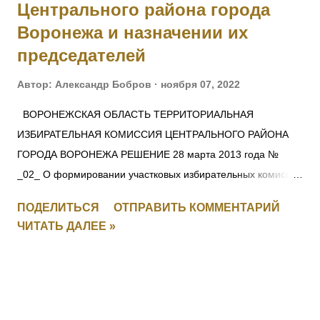
Центрального района города
пор, пока...
Воронежа и назначении их
председателей
Автор:
Александр Бобров
ноября 07, 2022
ВОРОНЕЖСКАЯ ОБЛАСТЬ ТЕРРИТОРИАЛЬНАЯ
ИЗБИРАТЕЛЬНАЯ КОМИССИЯ ЦЕНТРАЛЬНОГО РАЙОНА
ГОРОДА ВОРОНЕЖА РЕШЕНИЕ 28 марта 2013 года №
_02_ О формировании участковых избирательных комиссий
избирательных участков №№14/01 – 14/42 Центрального
ПОДЕЛИТЬСЯ
ОТПРАВИТЬ КОММЕНТАРИЙ
района города Воронежа и назначении их председателей
ЧИТАТЬ ДАЛЕЕ »
Рассмотрев предложения по кандидатурам для назначения
в составы избирательных комиссий Центрального района
города Воронежа и в соответствии со статьями 22, 27
Федерального закона от 12.06.2002 № 67-ФЗ «Об основных
гарантиях избирательных прав и права на участие в