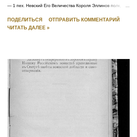
— 1 пех. Невский Его Величества Короля Эллинов полк,
фельдфебель-подпрапорщик. За то, что при отступлении
ПОДЕЛИТЬСЯ
ОТПРАВИТЬ КОММЕНТАРИЙ
полка в Восточной Пруссии в середине августа 1914 г.
ЧИТАТЬ ДАЛЕЕ »
зарыл полковое знамя, дабы оно не досталось врагу.
Позже, с поручиком того же полка Александром Игнатьевым
пробрался на занятую немцами территорию, нашел знамя
и доставил его к своим. Пожалован лично Государем
Императором в Царском Селе (в Александровском дворце)
12 ноября 1914 г. Получил также золотые часы с
Государственным гербом и цепочкой. 25.02.1915 при д.
Березины, получив ранение, был эвакуирован в госпиталь и
больше в полк не возвращался. Произведен в прапорщики.
На август 1916 года находился в 188-м пех. запасном
полку. Имеет кресты 2 ст. No 446, 3 ст. № 17033 и 4 ст. №
121138 за Русско-Японскую войну. [II-452] Знаменщик
подпрапорщик Никифор Удалых, сражаясь с германск...