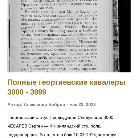
5008 КЛОПЧУК Василий — 126 пех. Рыльский полк, 16 рота,
мл. унтер-офицер. За отличие в бою 27.09.1915. 5009
МОНЧАРУК Сильвестр — 126 пех. Рыльский полк,
пулеметная команда, ст. унтер-офицер. За отличие в бою
27.09.1915. 5010 ОБЕДЗИНСКИЙ Игнатий — 126 пех.
Рыльский полк, пулеметная команда, ст. унтер-офицер. За
отличие в бою 27.09.1915. 5011 - 5012 Фамилия не
установлена. 5013 БАММАТОВ Бийглыч — 2 Дагестанский
конны...
Полные георгиевские кавалеры
3000 - 3999
Автор:
Александр Бобров
мая 23, 2023
Георгиевский статус Предыдущая Следующая 3000
ЧЕСАРЕВ Сергей — 4 Финляндский стр. полк,
подпрапорщик. За то, что в бою 10.03.1915, командуя