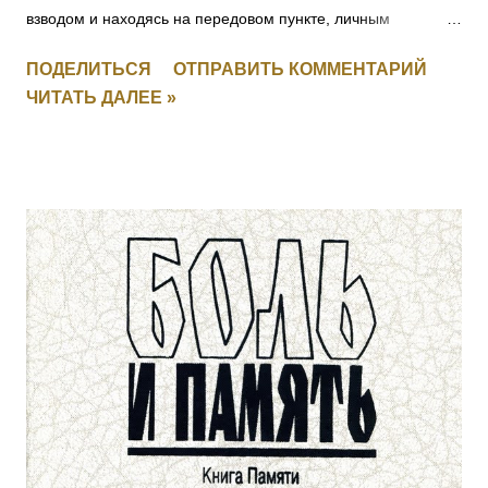
взводом и находясь на передовом пункте, личным
мужеством и храбростью, содействовал успеху контратаки,
ПОДЕЛИТЬСЯ
ОТПРАВИТЬ КОММЕНТАРИЙ
отбил противника и удержал за собой позицию. [II-8059, III-
ЧИТАТЬ ДАЛЕЕ »
52383, IV-53035] 3001 СМИРНОВ Федул — 4 Финляндский
стр. полк, ст. унтер-офицер. За то, что в бою 17.03.1915, за
убылью ротного командира, принял командование ротой,
примером отличной храбрости и мужества, ободрял своих
подчиненных и увлек их за собой в атаку, заняв
укрепленные окопы противника. [II-8075, III-52277, IV-93711]
3002 КАТКОВ Моисей — 4 Финляндский стр. полк,
подпрапорщик. За то, что в бою 6.02.1915, за убылью
ротного командира, принял командование ротой, и своей
распорядительностью удержал порядок и отбил атаку
противника, с большим для него уроном. Произведен в
прапорщики за боевые отличия приказом
Главнокомандующего армиями Юго-Западного фронта No