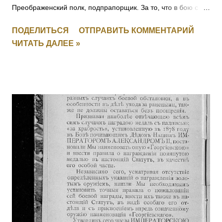
Преображенский полк, подпрапорщик. За то, что в бою с
австрийцами 22.10.1914 под Ивангородом ротный
ПОДЕЛИТЬСЯ
ОТПРАВИТЬ КОММЕНТАРИЙ
командир поручик граф Татищев выбыл из строя
ЧИТАТЬ ДАЛЕЕ »
вследствие ранения. Головач, не растерявшись, тотчас же
принял на себя командование ротой, повел ее спешно в
наступление и занял близлежащую деревню, выбив
австрийцев из их окопов. Имеет кресты 2 ст. No 157, 3 ст. No
5538 и 4 ст. No 97018 за Русско-Японскую войну, медали 3
ст. No 11473, 4 ст. No 1124. 2001 ОРЕЛ Яков — Л.гв.
Павловский полк, 7 рота, подпрапорщик. За то, что в бою
4.11.1914 у д. Янгрот, за убылью из строя всех господ
офицеров, принял на себя командование ротой, сохранил
порядок в роте и отразил ожесточенную атаку противнику.
[II-992, III-8460, IV-5177] 2002 КОБЫЛЕЦКИЙ Лев Орестович
— Л.гв. Московский полк, команда конных разведчиков, ст.
унтер-офицер. За отличие в боях с 6 по 10.11.19...