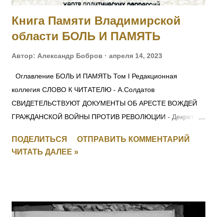
546 от 30.04.1915. [II-...
Книга Памяти Владимирской
области БОЛЬ И ПАМЯТЬ
Автор:
Александр Бобров
апреля 14, 2023
Оглавление БОЛЬ И ПАМЯТЬ Том I Редакционная
коллегия СЛОВО К ЧИТАТЕЛЮ - А.Солдатов
СВИДЕТЕЛЬСТВУЮТ ДОКУМЕНТЫ ОБ АРЕСТЕ ВОЖДЕЙ
ГРАЖДАНСКОЙ ВОЙНЫ ПРОТИВ РЕВОЛЮЦИИ - Декрет
СНК 28 ноября 1917 г. О КРАСНОМ ТЕРРОРЕ -
ПОДЕЛИТЬСЯ
ОТПРАВИТЬ КОММЕНТАРИЙ
Постановление СНК 5 сентября 1918 г. ЛЕНИН —
ЧИТАТЬ ДАЛЕЕ »
МОЛОТОВУ: для членов Политбюро ОБ ОСОБОМ
СОВЕЩАНИИ ПРИ НАРОДНОМ КОМИССАРЕ ВНУТРЕННИХ
ДЕЛ СОЮЗА ССР - Постановление ЦИК и СНК СССР 5
ноября 1934 г. О ПОРЯДКЕ ВЕДЕНИЯ ДЕЛ О ПОДГОТОВКЕ
ИЛИ СОВЕРШЕНИИ ТЕРРОРИСТИЧЕСКИХ АКТОВ -