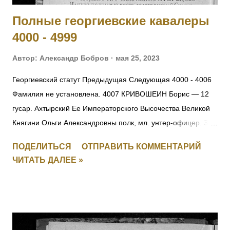
Полные георгиевские кавалеры
4000 - 4999
Автор:
Александр Бобров
мая 25, 2023
Георгиевский статут Предыдущая Следующая 4000 - 4006
Фамилия не установлена. 4007 КРИВОШЕИН Борис — 12
гусар. Ахтырский Ее Императорского Высочества Великой
Княгини Ольги Александровны полк, мл. унтер-офицер. За
отличия, оказанные в делах против неприятеля. [+
ПОДЕЛИТЬСЯ
ОТПРАВИТЬ КОММЕНТАРИЙ
Заменен, IV-271156] 4008 Фамилия не установлена. 4009
ЧИТАТЬ ДАЛЕЕ »
ПЕРЕТЫКИН Василий Васильевич (стан. Челябинская) — 3
Уфимско-Самарский каз. полк, ст. урядник. За отличия,
оказанные в делах против неприятеля. [II-2443, III-19449,
IV-146012] 4010 - 4011 Фамилия не установлена. 4012
ЛАРИН Николай — 21 саперный батальон, 2 рота, мл.