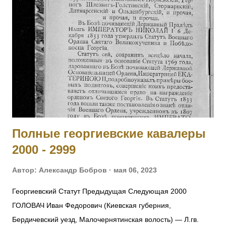
офицеров, командуя ротой, при отходе частей войск боевой
линии, восстановил порядок в роте, бросился с ней в атаку
и задержал наступавшего противника. Произведен в
прапорщики за боевые отличия приказом
Главнокомандующего армиями Юго-Западного фронта №
890 от 19.07.1915. [II-3310, IV-95236] 6004 - 6006 Фамилия
не установлена. 6007 ГОЛЕН Семен Викентьевич — 9
отдельная саперная рота, ст. унтер-офицер. За то, чт...
Полные георгиевские кавалеры
2000 - 2999
Автор:
Александр Бобров
мая 06, 2023
Георгиевский Статут Предыдущая Следующая 2000
ГОЛОВАЧ Иван Федорович (Киевская губерния,
Бердичевский уезд, Малочернятинская волость) — Л.гв.