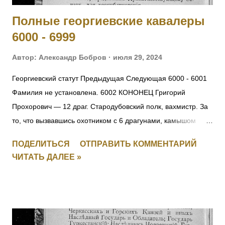
Полные георгиевские кавалеры
6000 - 6999
Автор:
Александр Бобров
июля 29, 2024
Георгиевский статут Предыдущая Следующая 6000 - 6001
Фамилия не установлена. 6002 КОНОНЕЦ Григорий
Прохорович — 12 драг. Стародубовский полк, вахмистр. За
то, что вызвавшись охотником с 6 драгунами, камышом
пробрался до окопов противника, где выяснил их
ПОДЕЛИТЬСЯ
ОТПРАВИТЬ КОММЕНТАРИЙ
расположение и движение противника на переправе, заняв
ЧИТАТЬ ДАЛЕЕ »
переправу, прикрыл отступление эскадрона, потеряв только
одного драгуна. [+ Повторно, I-1626, II-3408, III-135621, IV-
694497] 6003 УЛАСЮК-ВЛАСЮК Илья Максимович — 232
пех. Радомысльский полк, 10 рота, фельдфебель. За
отличие в бою 24.05.1915 под с. Старжава, когда за убылью