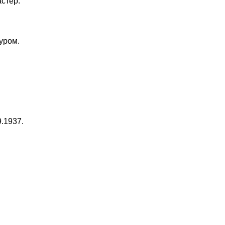
астер.
Муром.
9.1937.