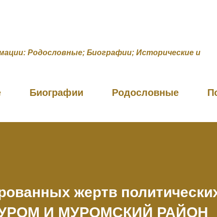
К основному контенту
мации: Родословные; Биографии; Исторические и
е
Биографии
Родословные
П
рованных жертв политически
МУРОМ И МУРОМСКИЙ РАЙОН