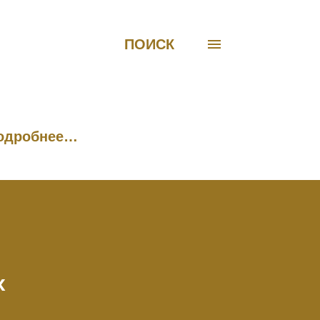
ПОИСК
одробнее…
х