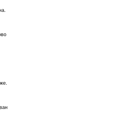
на.
ово
же.
ован