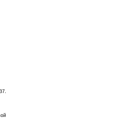
37.
вой