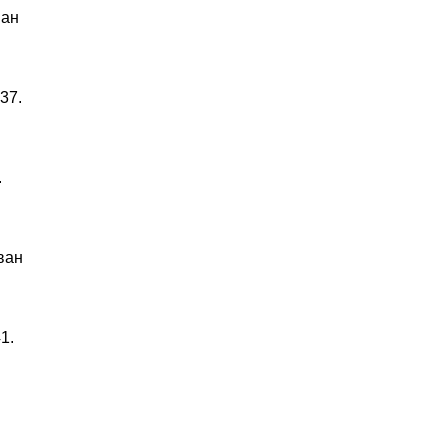
ван
37.
.
ван
1.