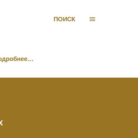
ПОИСК
одробнее…
х