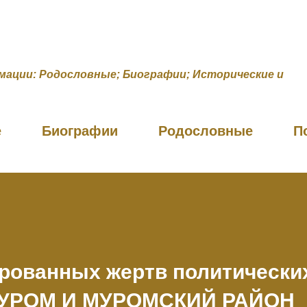
К основному контенту
мации: Родословные; Биографии; Исторические и
е
Биографии
Родословные
П
рованных жертв политически
МУРОМ И МУРОМСКИЙ РАЙОН