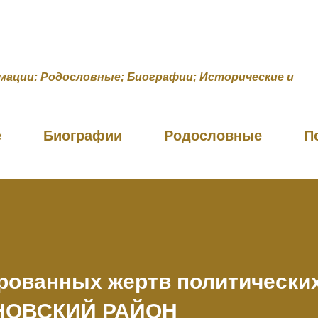
К основному контенту
мации: Родословные; Биографии; Исторические и
е
Биографии
Родословные
П
рованных жертв политически
НОВСКИЙ РАЙОН