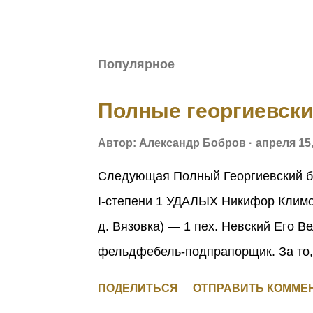
Популярное
Полные георгиевск
Автор:
Александр Бобров
апреля 15,
Следующая Полный Георгиевский б
I-степени 1 УДАЛЫХ Никифор Климов
д. Вязовка) — 1 пех. Невский Его В
фельдфебель-подпрапорщик. За то, 
Пруссии в середине августа 1914 г.
ПОДЕЛИТЬСЯ
ОТПРАВИТЬ КОММЕ
досталось врагу. Позже, с поручик