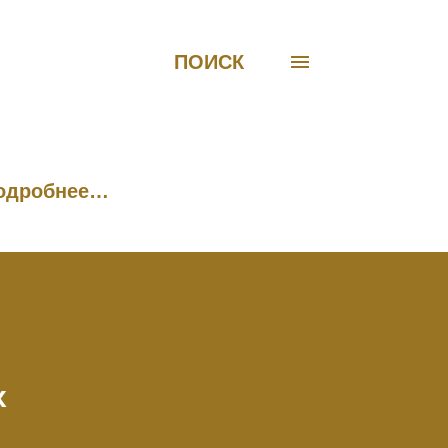
ПОИСК
одробнее…
х