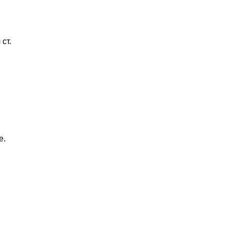
ст.
е.