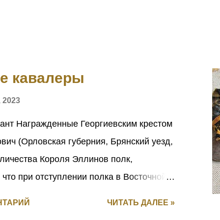
ие кавалеры
 2023
ант Награжденные Георгиевским крестом
ич (Орловская губерния, Брянский уезд,
еличества Короля Эллинов полк,
что при отступлении полка в Восточной
 зарыл полковое знамя, дабы оно не
НТАРИЙ
ЧИТАТЬ ДАЛЕЕ »
ом того же полка Александром Игнатьевым