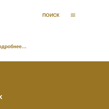
ПОИСК
одробнее…
х