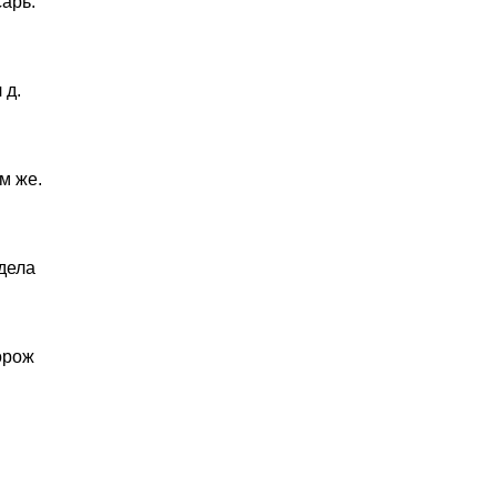
сарь.
 д.
м же.
тдела
торож
.