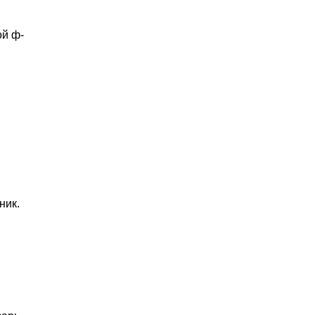
ой ф-
ник.