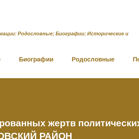
К основному контенту
мации: Родословные; Биографии; Исторические и
е
Биографии
Родословные
П
рованных жертв политически
КОВСКИЙ РАЙОН