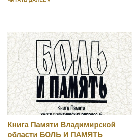
ЧИТАТЬ ДАЛЕЕ »
52383, IV-53035] 3001 СМИРНОВ Федул — 4 Финляндский
стр. полк, ст. унтер-офицер. За то, что в бою 17.03.1915, за
убылью ротного командира, принял командование ротой,
примером отличной храбрости и мужества, ободрял своих
подчиненных и увлек их за собой в атаку, заняв
укрепленные окопы противника. [II-8075, III-52277, IV-93711]
3002 КАТКОВ Моисей — 4 Финляндский стр. полк,
подпрапорщик. За то, что в бою 6.02.1915, за убылью
ротного командира, принял командование ротой, и своей
распорядительностью удержал порядок и отбил атаку
противника, с большим для него уроном. Произведен в
прапорщики за боевые отличия приказом
Главнокомандующего армиями Юго-Западного фронта No
546 от 30.04.1915. [II-...
Книга Памяти Владимирской
области БОЛЬ И ПАМЯТЬ