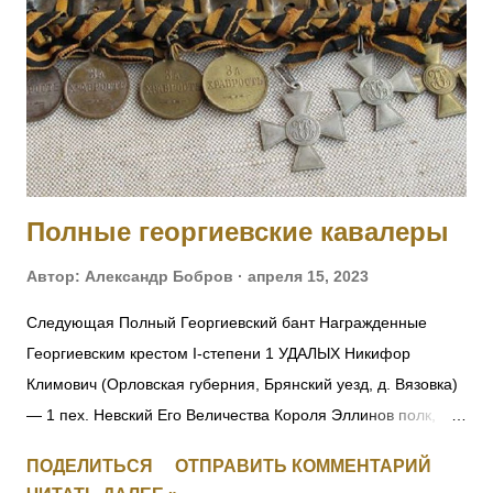
Полные георгиевские кавалеры
Автор:
Александр Бобров
апреля 15, 2023
Следующая Полный Георгиевский бант Награжденные
Георгиевским крестом I-степени 1 УДАЛЫХ Никифор
Климович (Орловская губерния, Брянский уезд, д. Вязовка)
— 1 пех. Невский Его Величества Короля Эллинов полк,
фельдфебель-подпрапорщик. За то, что при отступлении
ПОДЕЛИТЬСЯ
ОТПРАВИТЬ КОММЕНТАРИЙ
полка в Восточной Пруссии в середине августа 1914 г.