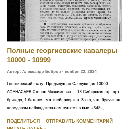
офицер. За мужество и храбрость в боях с австрийцами с
23 по 29.05.1915. 4014 СЕРГЕЕВ Василий — 295 пех.
Свирский полк, 11 рота, подпрапорщик. За отличие в боях с
23 по 28.06.1915. 4015 ДЕМЯНОВ Петр — 295 пех.
Свирский полк, пулеметная команда, фельдфебель. За от...
Полные георгиевские кавалеры
10000 - 10999
Автор:
Александр Бобров
ноября 22, 2024
Георгиевский статут Предыдущая Следующая 10000
АФАНАСЬЕВ Степан Максимович — 13 Сибирская стр. арт.
бригада, 1 батарея, мл. фейерверкер. За то, что, будучи на
передовом наблюдательном пункте на выс. «348»,
6.09.1916, под ураганным огнемт яжелой и легкой
ПОДЕЛИТЬСЯ
ОТПРАВИТЬ КОММЕНТАРИЙ
неприятельской артиллерии, а также подвергаясь
ЧИТАТЬ ДАЛЕЕ »