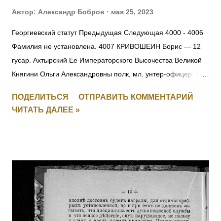
Автор:
Александр Бобров
мая 25, 2023
Георгиевский статут Предыдущая Следующая 4000 - 4006
Фамилия не установлена. 4007 КРИВОШЕИН Борис — 12
гусар. Ахтырский Ее Императорского Высочества Великой
Княгини Ольги Александровны полк, мл. унтер-офицер. За
отличия, оказанные в делах против неприятеля. [+
ПОДЕЛИТЬСЯ
ОТПРАВИТЬ КОММЕНТАРИЙ
Заменен, IV-271156] 4008 Фамилия не установлена. 4009
ЧИТАТЬ ДАЛЕЕ »
ПЕРЕТЫКИН Василий Васильевич (стан. Челябинская) — 3
Уфимско-Самарский каз. полк, ст. урядник. За отличия,
оказанные в делах против неприятеля. [II-2443, III-19449,
IV-146012] 4010 - 4011 Фамилия не установлена. 4012
ЛАРИН Николай — 21 саперный батальон, 2 рота, мл.
унтер-офицер. За мужество и храбрость в боях с
австрийцами с 29.05 по 16.06.1915. 4013 БОГДАНОВ
Василий — 293 пех. Ижорский полк, 2 рота, ст. унтер-