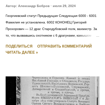
Автор:
Александр Бобров
июля 29, 2024
Георгиевский статут Предыдущая Следующая 6000 - 6001
Фамилия не установлена. 6002 КОНОНЕЦ Григорий
Прохорович — 12 драг. Стародубовский полк, вахмистр. За
то, что вызвавшись охотником с 6 драгунами, камышом
пробрался до окопов противника, где выяснил их
ПОДЕЛИТЬСЯ
ОТПРАВИТЬ КОММЕНТАРИЙ
расположение и движение противника на переправе, заняв
ЧИТАТЬ ДАЛЕЕ »
переправу, прикрыл отступление эскадрона, потеряв только
одного драгуна. [+ Повторно, I-1626, II-3408, III-135621, IV-
694497] 6003 УЛАСЮК-ВЛАСЮК Илья Максимович — 232
пех. Радомысльский полк, 10 рота, фельдфебель. За
отличие в бою 24.05.1915 под с. Старжава, когда за убылью
офицеров, командуя ротой, при отходе частей войск боевой
линии, восстановил порядок в роте, бросился с ней в атаку
и задержал наступавшего противника. Произведен в