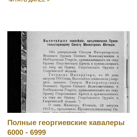
неприятельский берег, чем и увлек за собой своих
товарищей. [II-2239] 1013 КИЯШКО Ефим Иванович (стан.
Удобная) — 12 Кубанский пластунский батальон,
фельдфебель. За то, что в бою 12.05.1915 под с.
Дунковицы, командуя полусотней, выбил противника из
укрепленной позиции, где и был ранен. [II-6482, III-28528]
1014 - 1015 Фамилия не установлена. 1016 ШВОРНЕВ Иван
Семенович — ст. унтер-офицер. За отличия, оказанные в
делах против неприятеля. На 1916 год был ст. унтер-
офицером 281 пех. запасного батальона, при нахождении
на излечении в 19 Пятигорском лазарете ВЗС. [IV-210717]
1017 - 1019 Фамилия не установлена. 1020 ШИШКИН
Николай Семенович — 243 пех. Холмский полк, 13 ...
Полные георгиевские кавалеры
6000 - 6999