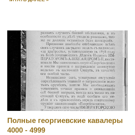
вследствие ранения. Головач, не растерявшись, тотчас же
принял на себя командование ротой, повел ее спешно в
наступление и занял близлежащую деревню, выбив
австрийцев из их окопов. Имеет кресты 2 ст. No 157, 3 ст. No
5538 и 4 ст. No 97018 за Русско-Японскую войну, медали 3
ст. No 11473, 4 ст. No 1124. 2001 ОРЕЛ Яков — Л.гв.
Павловский полк, 7 рота, подпрапорщик. За то, что в бою
4.11.1914 у д. Янгрот, за убылью из строя всех господ
офицеров, принял на себя командование ротой, сохранил
порядок в роте и отразил ожесточенную атаку противнику.
[II-992, III-8460, IV-5177] 2002 КОБЫЛЕЦКИЙ Лев Орестович
— Л.гв. Московский полк, команда конных разведчиков, ст.
унтер-офицер. За отличие в боях с 6 по 10.11.19...
Полные георгиевские кавалеры
4000 - 4999