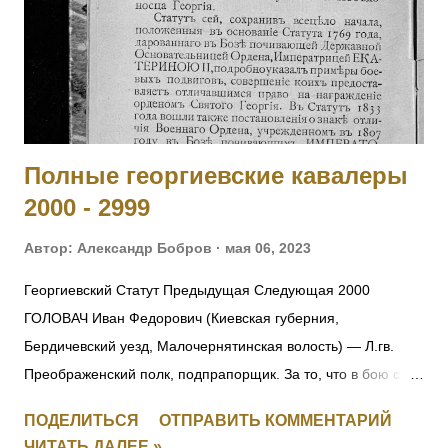
прапорщики за боевые отличия приказом
Главнокомандующего армиями Юго-Западного фронта №
890 от 19.07.1915. [II-3310, IV-95236] 6004 - 6006 Фамилия
не установлена. 6007 ГОЛЕН Семен Викентьевич — 9
отдельная саперная рота, ст. унтер-офицер. За то, чт...
Полные георгиевские кавалеры
2000 - 2999
Автор:
Александр Бобров
мая 06, 2023
Георгиевский Статут Предыдущая Следующая 2000
ГОЛОВАЧ Иван Федорович (Киевская губерния,
Бердичевский уезд, Малочернятинская волость) — Л.гв.
Преображенский полк, подпрапорщик. За то, что в бою с
австрийцами 22.10.1914 под Ивангородом ротный
ПОДЕЛИТЬСЯ
ОТПРАВИТЬ КОММЕНТАРИЙ
командир поручик граф Татищев выбыл из строя
ЧИТАТЬ ДАЛЕЕ »