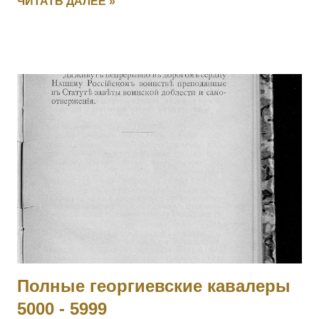
ЧИТАТЬ ДАЛЕЕ »
зарыл полковое знамя, дабы оно не досталось врагу.
Позже, с поручиком того же полка Александром Игнатьевым
пробрался на занятую немцами территорию, нашел знамя
и доставил его к своим. Пожалован лично Государем
Императором в Царском Селе (в Александровском дворце)
12 ноября 1914 г. Получил также золотые часы с
Государственным гербом и цепочкой. 25.02.1915 при д.
Березины, получив ранение, был эвакуирован в госпиталь и
больше в полк не возвращался. Произведен в прапорщики.
На август 1916 года находился в 188-м пех. запасном
полку. Имеет кресты 2 ст. No 446, 3 ст. № 17033 и 4 ст. №
121138 за Русско-Японскую войну. [II-452] Знаменщик
подпрапорщик Никифор Удалых, сражаясь с германск...
Полные георгиевские кавалеры
5000 - 5999