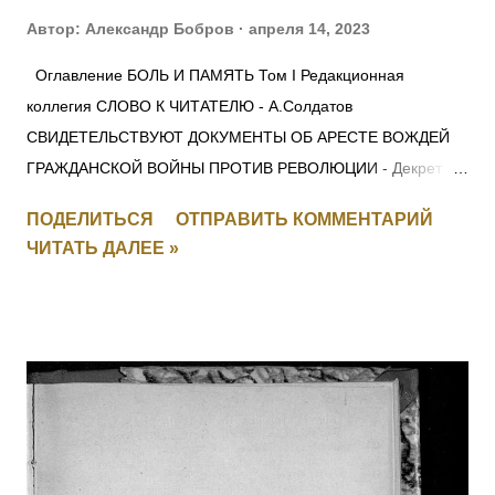
Автор:
Александр Бобров
апреля 14, 2023
Оглавление БОЛЬ И ПАМЯТЬ Том I Редакционная
коллегия СЛОВО К ЧИТАТЕЛЮ - А.Солдатов
СВИДЕТЕЛЬСТВУЮТ ДОКУМЕНТЫ ОБ АРЕСТЕ ВОЖДЕЙ
ГРАЖДАНСКОЙ ВОЙНЫ ПРОТИВ РЕВОЛЮЦИИ - Декрет
СНК 28 ноября 1917 г. О КРАСНОМ ТЕРРОРЕ -
ПОДЕЛИТЬСЯ
ОТПРАВИТЬ КОММЕНТАРИЙ
Постановление СНК 5 сентября 1918 г. ЛЕНИН —
ЧИТАТЬ ДАЛЕЕ »
МОЛОТОВУ: для членов Политбюро ОБ ОСОБОМ
СОВЕЩАНИИ ПРИ НАРОДНОМ КОМИССАРЕ ВНУТРЕННИХ
ДЕЛ СОЮЗА ССР - Постановление ЦИК и СНК СССР 5
ноября 1934 г. О ПОРЯДКЕ ВЕДЕНИЯ ДЕЛ О ПОДГОТОВКЕ
ИЛИ СОВЕРШЕНИИ ТЕРРОРИСТИЧЕСКИХ АКТОВ -
Постановление Президиума ЦИК СССР 1 декабря 1934 г. О
ВНЕСЕНИИ ИЗМЕНЕНИЙ В ДЕЙСТВУЮЩИЕ УГОЛОВНО-
ПРОЦЕССУАЛЬНЫЕ КОДЕКСЫ СОЮЗНЫХ РЕСПУБЛИК -