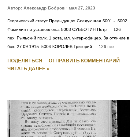
Автор:
Александр Бобров
мая 27, 2023
Георгиевский статут Предыдущая Следующая 5001 - .5002
Фамилия не установлена. 5003 СУББОТИН Петр — 126
пех. Рыльский полк, 1 рота, мл. унтер-офицер. За отличие в
бою 27.09.1915. 5004 КОРОЛЕВ Григорий — 126 пех.
Рыльский полк, 1 рота, ефрейтор. За отличие в бою
ПОДЕЛИТЬСЯ
ОТПРАВИТЬ КОММЕНТАРИЙ
27.09.1915. 5005 ПОЛОМАРЧУК Николай — 126 пех.
ЧИТАТЬ ДАЛЕЕ »
Рыльский полк, 5 рота, фельдфебель. За отличие в бою
27.09.1915. 5006 ДУБЕНЧУК Петр — 126 пех. Рыльский
полк, 5 рота, ст. унтер-офицер. За отличие в бою
27.09.1915. 5007 ЧЕРУХА Яков — 126 пех. Рыльский полк,
11 рота, ст. унтер-офицер. За отличие в бою 27.09.1915.
5008 КЛОПЧУК Василий — 126 пех. Рыльский полк, 16 рота,
мл. унтер-офицер. За отличие в бою 27.09.1915. 5009
МОНЧАРУК Сильвестр — 126 пех. Рыльский полк,