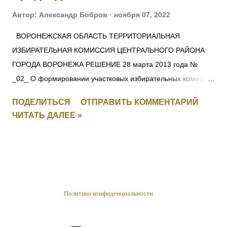
Автор:
Александр Бобров
ноября 07, 2022
ВОРОНЕЖСКАЯ ОБЛАСТЬ ТЕРРИТОРИАЛЬНАЯ
ИЗБИРАТЕЛЬНАЯ КОМИССИЯ ЦЕНТРАЛЬНОГО РАЙОНА
ГОРОДА ВОРОНЕЖА РЕШЕНИЕ 28 марта 2013 года №
_02_ О формировании участковых избирательных комиссий
избирательных участков №№14/01 – 14/42 Центрального
ПОДЕЛИТЬСЯ
ОТПРАВИТЬ КОММЕНТАРИЙ
района города Воронежа и назначении их председателей
ЧИТАТЬ ДАЛЕЕ »
Рассмотрев предложения по кандидатурам для назначения
в составы избирательных комиссий Центрального района
города Воронежа и в соответствии со статьями 22, 27
Федерального закона от 12.06.2002 № 67-ФЗ «Об основных
гарантиях избирательных прав и права на участие в
референдуме граждан Российской Федерации»,
Политика конфиденциальности
Территориальная избирательная комиссия Центрального
района города Воронежа решила: 1. Сформировать