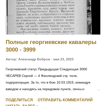
пулеметная команда, ст. унтер-офицер. За отличие в бою
27.09.1915. 5010 ОБЕДЗИНСКИЙ Игнатий — 126 пех.
Рыльский полк, пулеметная команда, ст. унтер-офицер. За
отличие в бою 27.09.1915. 5011 - 5012 Фамилия не
установлена. 5013 БАММАТОВ Бийглыч — 2 Дагестанский
конны...
Полные георгиевские кавалеры
3000 - 3999
Автор:
Александр Бобров
мая 23, 2023
Георгиевский статус Предыдущая Следующая 3000
ЧЕСАРЕВ Сергей — 4 Финляндский стр. полк,
подпрапорщик. За то, что в бою 10.03.1915, командуя
взводом и находясь на передовом пункте, личным
мужеством и храбростью, содействовал успеху контратаки,
ПОДЕЛИТЬСЯ
ОТПРАВИТЬ КОММЕНТАРИЙ
отбил противника и удержал за собой позицию. [II-8059, III-