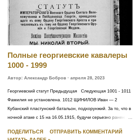
Постановление ЦИК и СНК СССР 1 декабря 1934 г.
Решение ЦК ВКП(б) от 2.07.37 г. 94. – ОБ
АНТИСОВЕТСКИХ ЭЛЕМЕНТАХ О ВНЕСЕНИИ
ИЗМЕНЕНИЙ В ДЕЙСТВУЮЩИЕ УГОЛОВНО-
ПРОЦЕССУАЛЬНЫЕ КОДЕКСЫ СОЮЗНЫХ РЕСПУБЛИК -
Постановление ЦИК СССР 14 сентября 1937 г. ОБ
Полные георгиевские кавалеры
ОПЕРАЦИИ ПО РЕПРЕССИРОВАНИЮ БЫВШИХ КУЛАКОВ,
1000 - 1999
УГОЛОВНИКОВ И ДР. АНТИСОВЕТСКИХ ЭЛЕМЕНТОВ Из
оперативного приказа на...
Автор:
Александр Бобров
апреля 28, 2023
Георгиевский статут Предыдущая Следующая 1001 - 1011
Фамилия не установлена. 1012 ЩИНИЛОВ Иван — 2
Кубанский пластунский батальон, подхорунжий. За то, что в
ночной атаке с 15 на 16.05.1915, будучи серьезно ранен в
руку, остался в строю до конца боя и, несмотря на рану и
ПОДЕЛИТЬСЯ
ОТПРАВИТЬ КОММЕНТАРИЙ
пулеметный огонь противника, первым взошел на
ЧИТАТЬ ДАЛЕЕ »