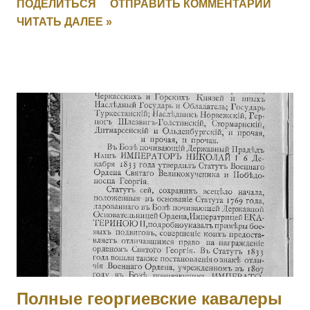
ПОДЕЛИТЬСЯ
ОТПРАВИТЬ КОММЕНТАРИЙ
расположение и движение противника на переправе, заняв
ЧИТАТЬ ДАЛЕЕ »
переправу, прикрыл отступление эскадрона, потеряв только
одного драгуна. [+ Повторно, I-1626, II-3408, III-135621, IV-
694497] 6003 УЛАСЮК-ВЛАСЮК Илья Максимович — 232
пех. Радомысльский полк, 10 рота, фельдфебель. За
отличие в бою 24.05.1915 под с. Старжава, когда за убылью
офицеров, командуя ротой, при отходе частей войск боевой
линии, восстановил порядок в роте, бросился с ней в атаку
и задержал наступавшего противника. Произведен в
прапорщики за боевые отличия приказом
Главнокомандующего армиями Юго-Западного фронта №
890 от 19.07.1915. [II-3310, IV-95236] 6004 - 6006 Фамилия
не установлена. 6007 ГОЛЕН Семен Викентьевич — 9
отдельная саперная рота, ст. унтер-офицер. За то, чт...
Полные георгиевские кавалеры