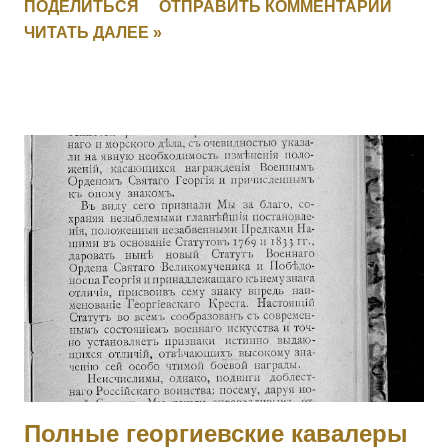
ПОДЕЛИТЬСЯ
ОТПРАВИТЬ КОММЕНТАРИЙ
27.09.1915. 5005 ПОЛОМАРЧУК Николай — 126 пех.
ЧИТАТЬ ДАЛЕЕ »
Рыльский полк, 5 рота, фельдфебель. За отличие в бою
27.09.1915. 5006 ДУБЕНЧУК Петр — 126 пех. Рыльский
полк, 5 рота, ст. унтер-офицер. За отличие в бою
27.09.1915. 5007 ЧЕРУХА Яков — 126 пех. Рыльский полк,
11 рота, ст. унтер-офицер. За отличие в бою 27.09.1915.
5008 КЛОПЧУК Василий — 126 пех. Рыльский полк, 16 рота,
мл. унтер-офицер. За отличие в бою 27.09.1915. 5009
МОНЧАРУК Сильвестр — 126 пех. Рыльский полк,
пулеметная команда, ст. унтер-офицер. За отличие в бою
27.09.1915. 5010 ОБЕДЗИНСКИЙ Игнатий — 126 пех.
Рыльский полк, пулеметная команда, ст. унтер-офицер. За
отличие в бою 27.09.1915. 5011 - 5012 Фамилия не
установлена. 5013 БАММАТОВ Бийглыч — 2 Дагестанский
конны...
Полные георгиевские кавалеры