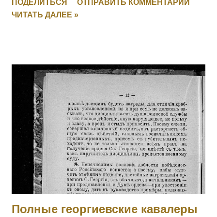
ПОДЕЛИТЬСЯ
ОТПРАВИТЬ КОММЕНТАРИЙ
Заменен, IV-271156] 4008 Фамилия не установлена. 4009
ЧИТАТЬ ДАЛЕЕ »
ПЕРЕТЫКИН Василий Васильевич (стан. Челябинская) — 3
Уфимско-Самарский каз. полк, ст. урядник. За отличия,
оказанные в делах против неприятеля. [II-2443, III-19449,
IV-146012] 4010 - 4011 Фамилия не установлена. 4012
ЛАРИН Николай — 21 саперный батальон, 2 рота, мл.
унтер-офицер. За мужество и храбрость в боях с
австрийцами с 29.05 по 16.06.1915. 4013 БОГДАНОВ
Василий — 293 пех. Ижорский полк, 2 рота, ст. унтер-
офицер. За мужество и храбрость в боях с австрийцами с
23 по 29.05.1915. 4014 СЕРГЕЕВ Василий — 295 пех.
Свирский полк, 11 рота, подпрапорщик. За отличие в боях с
23 по 28.06.1915. 4015 ДЕМЯНОВ Петр — 295 пех.
Свирский полк, пулеметная команда, фельдфебель. За от...
Полные георгиевские кавалеры