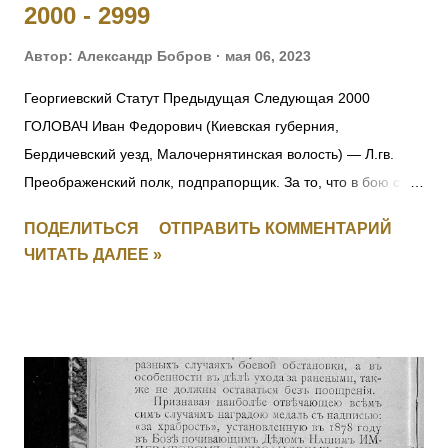
2000 - 2999
Автор:
Александр Бобров
мая 06, 2023
Георгиевский Статут Предыдущая Следующая 2000
ГОЛОВАЧ Иван Федорович (Киевская губерния,
Бердичевский уезд, Малочернятинская волость) — Л.гв.
Преображенский полк, подпрапорщик. За то, что в бою с
австрийцами 22.10.1914 под Ивангородом ротный
ПОДЕЛИТЬСЯ
ОТПРАВИТЬ КОММЕНТАРИЙ
командир поручик граф Татищев выбыл из строя
ЧИТАТЬ ДАЛЕЕ »
вследствие ранения. Головач, не растерявшись, тотчас же
принял на себя командование ротой, повел ее спешно в
наступление и занял близлежащую деревню, выбив
австрийцев из их окопов. Имеет кресты 2 ст. No 157, 3 ст. No
5538 и 4 ст. No 97018 за Русско-Японскую войну, медали 3
ст. No 11473, 4 ст. No 1124. 2001 ОРЕЛ Яков — Л.гв.
Павловский полк, 7 рота, подпрапорщик. За то, что в бою