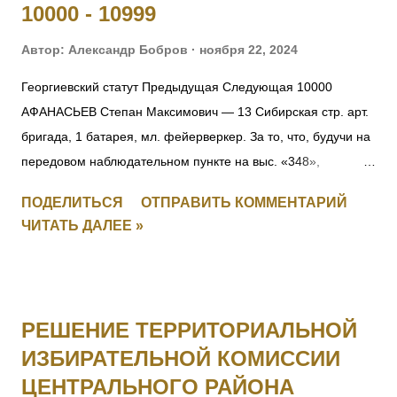
10000 - 10999
Автор:
Александр Бобров
ноября 22, 2024
Георгиевский статут Предыдущая Следующая 10000
АФАНАСЬЕВ Степан Максимович — 13 Сибирская стр. арт.
бригада, 1 батарея, мл. фейерверкер. За то, что, будучи на
передовом наблюдательном пункте на выс. «348»,
6.09.1916, под ураганным огнемт яжелой и легкой
ПОДЕЛИТЬСЯ
ОТПРАВИТЬ КОММЕНТАРИЙ
неприятельской артиллерии, а также подвергаясь
ЧИТАТЬ ДАЛЕЕ »
ружейному и пулеметному обстрелу, открыл движение
неприятеля и корректировал огонь батареи, чем
способствовал отбитию атаки неприятеля, будучи ранен на
наблюдательном пункте, не оставил егод о отбития атаки.
РЕШЕНИЕ ТЕРРИТОРИАЛЬНОЙ
10001 Фамилия не установлена. 10002 ЮНКЕР Людвиг
ИЗБИРАТЕЛЬНОЙ КОМИССИИ
внебрачный — 1 Усть-Двинский латышский стр. батальон, 1
ЦЕНТРАЛЬНОГО РАЙОНА
рота, подпрапорщик. За то, что в бою 5.07.1916, при атакеу