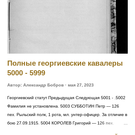
Березины, получив ранение, был эвакуирован в госпиталь и
больше в полк не возвращался. Произведен в прапорщики.
На август 1916 года находился в 188-м пех. запасном
полку. Имеет кресты 2 ст. No 446, 3 ст. № 17033 и 4 ст. №
121138 за Русско-Японскую войну. [II-452] Знаменщик
подпрапорщик Никифор Удалых, сражаясь с германск...
Полные георгиевские кавалеры
5000 - 5999
Автор:
Александр Бобров
мая 27, 2023
Георгиевский статут Предыдущая Следующая 5001 - .5002
Фамилия не установлена. 5003 СУББОТИН Петр — 126
пех. Рыльский полк, 1 рота, мл. унтер-офицер. За отличие в
бою 27.09.1915. 5004 КОРОЛЕВ Григорий — 126 пех.
Рыльский полк, 1 рота, ефрейтор. За отличие в бою