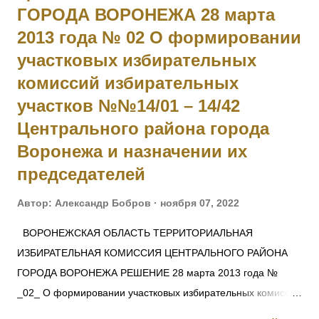
крепленной горки противника, восточнее д. Леп, будучи
ГОРОДА ВОРОНЕЖА 28 марта
послан сос воим взводом для разведки о результате
2013 года № 02 О формировании
артиллерийской подготовки, примером личной храбрости
участковых избирательных
увлек за собой свой взвод, под губительным огнем его
комиссий избирательных
ворвался в неприятельский окоп, где продолжало
участков №№14/01 – 14/42
ставаться, несмотря на то, что был серьезно ранен, до тех
Центрального района города
пор, пока...
Воронежа и назначении их
председателей
Автор:
Александр Бобров
ноября 07, 2022
ВОРОНЕЖСКАЯ ОБЛАСТЬ ТЕРРИТОРИАЛЬНАЯ
ИЗБИРАТЕЛЬНАЯ КОМИССИЯ ЦЕНТРАЛЬНОГО РАЙОНА
ГОРОДА ВОРОНЕЖА РЕШЕНИЕ 28 марта 2013 года №
_02_ О формировании участковых избирательных комиссий
избирательных участков №№14/01 – 14/42 Центрального