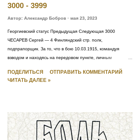
3000 - 3999
Автор:
Александр Бобров
мая 23, 2023
Георгиевский статус Предыдущая Следующая 3000
ЧЕСАРЕВ Сергей — 4 Финляндский стр. полк,
подпрапорщик. За то, что в бою 10.03.1915, командуя
взводом и находясь на передовом пункте, личным
мужеством и храбростью, содействовал успеху контратаки,
ПОДЕЛИТЬСЯ
ОТПРАВИТЬ КОММЕНТАРИЙ
отбил противника и удержал за собой позицию. [II-8059, III-
ЧИТАТЬ ДАЛЕЕ »
52383, IV-53035] 3001 СМИРНОВ Федул — 4 Финляндский
стр. полк, ст. унтер-офицер. За то, что в бою 17.03.1915, за
убылью ротного командира, принял командование ротой,
примером отличной храбрости и мужества, ободрял своих
подчиненных и увлек их за собой в атаку, заняв
укрепленные окопы противника. [II-8075, III-52277, IV-93711]
3002 КАТКОВ Моисей — 4 Финляндский стр. полк,