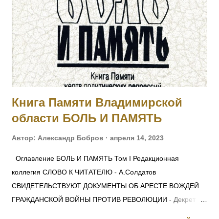
подпрапорщик. За то, что в бою 6.02.1915, за убылью
ротного командира, принял командование ротой, и своей
распорядительностью удержал порядок и отбил атаку
противника, с большим для него уроном. Произведен в
прапорщики за боевые отличия приказом
Главнокомандующего армиями Юго-Западного фронта No
546 от 30.04.1915. [II-...
Книга Памяти Владимирской
области БОЛЬ И ПАМЯТЬ
Автор:
Александр Бобров
апреля 14, 2023
Оглавление БОЛЬ И ПАМЯТЬ Том I Редакционная
коллегия СЛОВО К ЧИТАТЕЛЮ - А.Солдатов
СВИДЕТЕЛЬСТВУЮТ ДОКУМЕНТЫ ОБ АРЕСТЕ ВОЖДЕЙ
ГРАЖДАНСКОЙ ВОЙНЫ ПРОТИВ РЕВОЛЮЦИИ - Декрет
СНК 28 ноября 1917 г. О КРАСНОМ ТЕРРОРЕ -