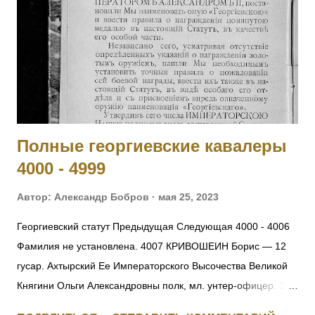
4.11.1914 у д. Янгрот, за убылью из строя всех господ
офицеров, принял на себя командование ротой, сохранил
порядок в роте и отразил ожесточенную атаку противнику.
[II-992, III-8460, IV-5177] 2002 КОБЫЛЕЦКИЙ Лев Орестович
— Л.гв. Московский полк, команда конных разведчиков, ст.
унтер-офицер. За отличие в боях с 6 по 10.11.19...
Полные георгиевские кавалеры
4000 - 4999
Автор:
Александр Бобров
мая 25, 2023
Георгиевский статут Предыдущая Следующая 4000 - 4006
Фамилия не установлена. 4007 КРИВОШЕИН Борис — 12
гусар. Ахтырский Ее Императорского Высочества Великой
Княгини Ольги Александровны полк, мл. унтер-офицер. За
отличия, оказанные в делах против неприятеля. [+