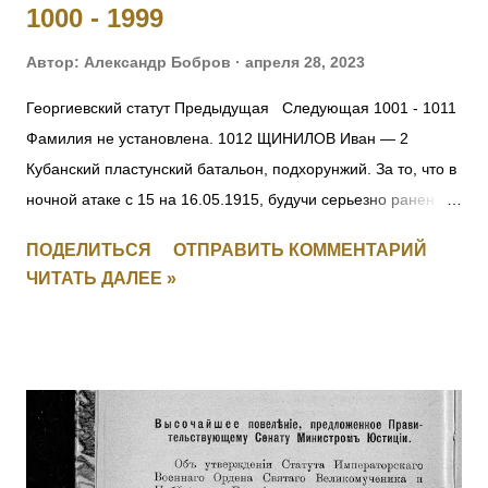
1000 - 1999
УГОЛОВНИКОВ И ДР. АНТИСОВЕТСКИХ ЭЛЕМЕНТОВ Из
оперативного приказа на...
Автор:
Александр Бобров
апреля 28, 2023
Георгиевский статут Предыдущая Следующая 1001 - 1011
Фамилия не установлена. 1012 ЩИНИЛОВ Иван — 2
Кубанский пластунский батальон, подхорунжий. За то, что в
ночной атаке с 15 на 16.05.1915, будучи серьезно ранен в
руку, остался в строю до конца боя и, несмотря на рану и
ПОДЕЛИТЬСЯ
ОТПРАВИТЬ КОММЕНТАРИЙ
пулеметный огонь противника, первым взошел на
ЧИТАТЬ ДАЛЕЕ »
неприятельский берег, чем и увлек за собой своих
товарищей. [II-2239] 1013 КИЯШКО Ефим Иванович (стан.
Удобная) — 12 Кубанский пластунский батальон,
фельдфебель. За то, что в бою 12.05.1915 под с.
Дунковицы, командуя полусотней, выбил противника из
укрепленной позиции, где и был ранен. [II-6482, III-28528]
1014 - 1015 Фамилия не установлена. 1016 ШВОРНЕВ Иван