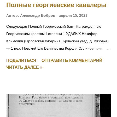
Полные георгиевские кавалеры
Автор:
Александр Бобров
апреля 15, 2023
Следующая Полный Георгиевский бант Награжденные
Георгиевским крестом I-степени 1 УДАЛЫХ Никифор
Климович (Орловская губерния, Брянский уезд, д. Вязовка)
— 1 пех. Невский Его Величества Короля Эллинов полк,
фельдфебель-подпрапорщик. За то, что при отступлении
ПОДЕЛИТЬСЯ
ОТПРАВИТЬ КОММЕНТАРИЙ
полка в Восточной Пруссии в середине августа 1914 г.
ЧИТАТЬ ДАЛЕЕ »
зарыл полковое знамя, дабы оно не досталось врагу.
Позже, с поручиком того же полка Александром Игнатьевым
пробрался на занятую немцами территорию, нашел знамя
и доставил его к своим. Пожалован лично Государем
Императором в Царском Селе (в Александровском дворце)
12 ноября 1914 г. Получил также золотые часы с
Государственным гербом и цепочкой. 25.02.1915 при д.