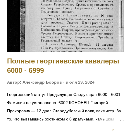
Семенович — ст. унтер-офицер. За отличия, оказанные в
делах против неприятеля. На 1916 год был ст. унтер-
офицером 281 пех. запасного батальона, при нахождении
на излечении в 19 Пятигорском лазарете ВЗС. [IV-210717]
1017 - 1019 Фамилия не установлена. 1020 ШИШКИН
Николай Семенович — 243 пех. Холмский полк, 13 ...
Полные георгиевские кавалеры
6000 - 6999
Автор:
Александр Бобров
июля 29, 2024
Георгиевский статут Предыдущая Следующая 6000 - 6001
Фамилия не установлена. 6002 КОНОНЕЦ Григорий
Прохорович — 12 драг. Стародубовский полк, вахмистр. За
то, что вызвавшись охотником с 6 драгунами, камышом
пробрался до окопов противника, где выяснил их